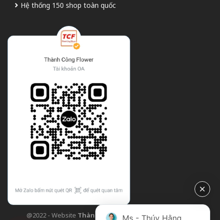
Hệ thống 150 shop toàn quốc
@2022 - Website
Thành Công Flower
| Design bởi
TCF
Ms - Thúy Hằng