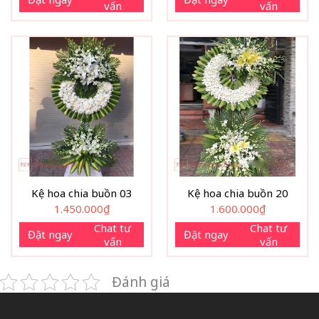
vấn
vấn
Kệ hoa chia buồn 03
Kệ hoa chia buồn 20
1.450.000
₫
1.600.000
₫
Chat tư
Chat tư
Đặt ngay
Đặt ngay
vấn
vấn
Đánh giá