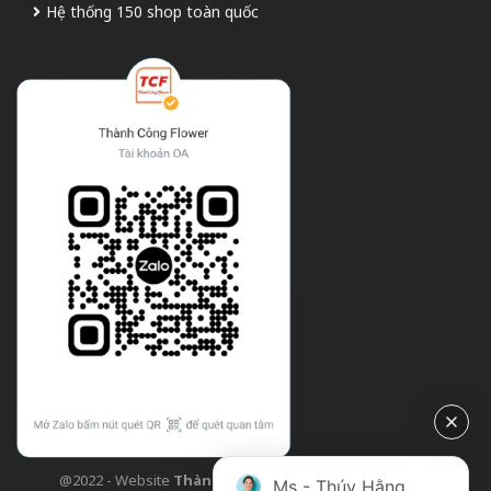
Hệ thống 150 shop toàn quốc
@2022 - Website
Thành Công Flower
| Design bởi
TCF
Ms - Thúy Hằng