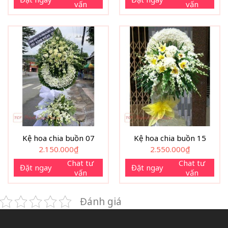
vấn
vấn
Kệ hoa chia buồn 07
Kệ hoa chia buồn 15
2.150.000
₫
2.550.000
₫
Chat tư
Chat tư
Đặt ngay
Đặt ngay
vấn
vấn
Đánh giá