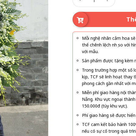
Th
Mỗi nghệ nhân cắm hoa sẽ c
thể chênh lệch nhẹ so với
với mẫu.
Sản phẩm được tặng kèm mi
Trong trường hợp một số l
kịp, TCF sẽ linh hoạt thay
phong cách gần nhất với m
Miễn phí giao hàng nội thà
Nẵng. Khu vực ngoại thành
150.000đ (tùy khu vực).
Phí giao hàng sẽ được hiển 
TCF cam kết bảo hành 100
nếu có sự cố trong quá trì