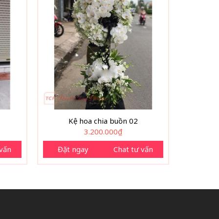
Kệ hoa chia buồn 02
3.200.000
₫
 vấn
Đặt ngay
Chat tư vấn