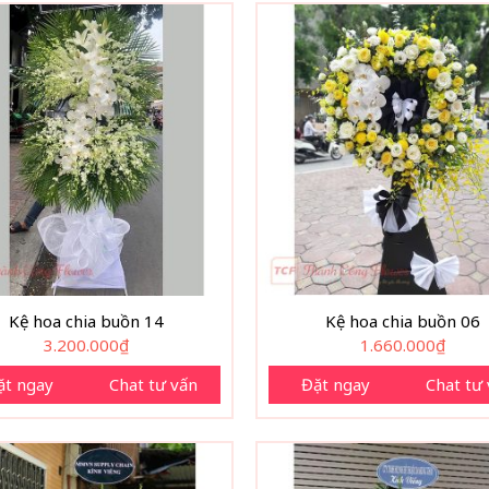
Kệ hoa chia buồn 14
Kệ hoa chia buồn 06
3.200.000
₫
1.660.000
₫
ặt ngay
Chat tư vấn
Đặt ngay
Chat tư