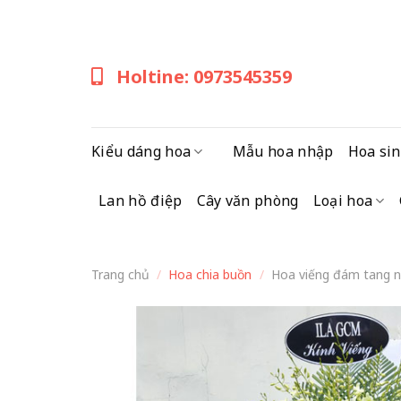
Skip
to
content
Holtine: 0973545359
Kiểu dáng hoa
Mẫu hoa nhập
Hoa sin
Lan hồ điệp
Cây văn phòng
Loại hoa
Trang chủ
/
Hoa chia buồn
/
Hoa viếng đám tang n