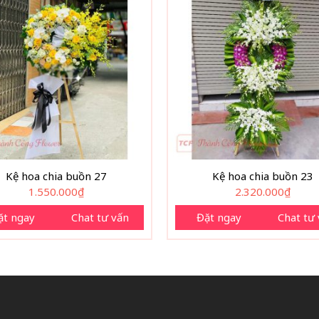
Kệ hoa chia buồn 27
Kệ hoa chia buồn 23
1.550.000
₫
2.320.000
₫
ặt ngay
Chat tư vấn
Đặt ngay
Chat tư