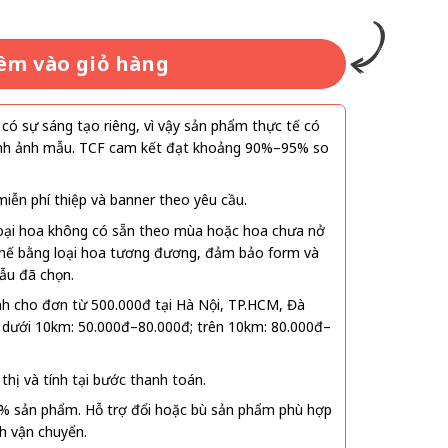
êm vào giỏ hàng
ó sự sáng tạo riêng, vì vậy sản phẩm thực tế có
 hình ảnh mẫu. TCF cam kết đạt khoảng 90%–95% so
ễn phí thiệp và banner theo yêu cầu.
oại hoa không có sẵn theo mùa hoặc hoa chưa nở
 thế bằng loại hoa tương đương, đảm bảo form và
ẫu đã chọn.
nh cho đơn từ 500.000đ tại Hà Nội, TP.HCM, Đà
 dưới 10km: 50.000đ–80.000đ; trên 10km: 80.000đ–
thị và tính tại bước thanh toán.
% sản phẩm. Hỗ trợ đổi hoặc bù sản phẩm phù hợp
nh vận chuyển.