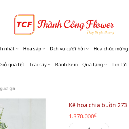
h nhật
Hoa sáp
Dịch vụ cưới hỏi
Hoa chúc mừng
Giỏ quà tết
Trái cây
Bánh kem
Quà tặng
Tin tức
gười già
Kệ hoa chia buồn 273
₫
1.370.000
Kệ hoa chia buồn 273 số lượ