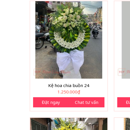
Kệ hoa chia buồn 24
1.250.000
₫
Đặt ngay
Chat tư vấn
Đ