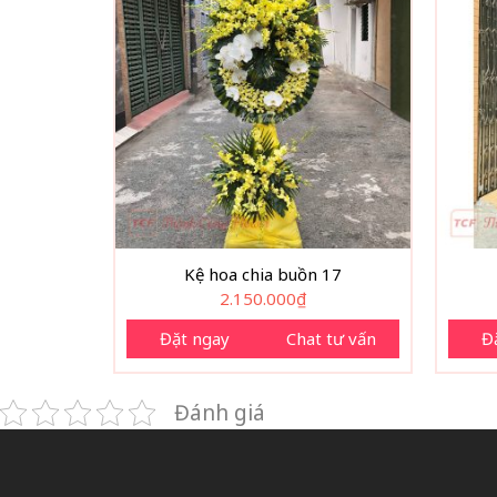
Kệ hoa chia buồn 17
2.150.000
₫
Đặt ngay
Chat tư vấn
Đ
Đánh giá