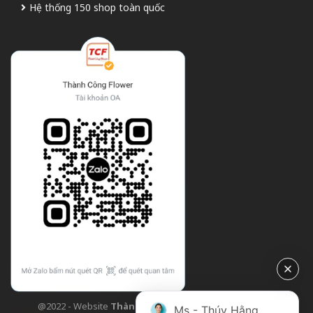
Hệ thống 150 shop toàn quốc
@2022 - Website
Thành Công Flower
| Design bởi
TCF
Ms - Thúy Hằng