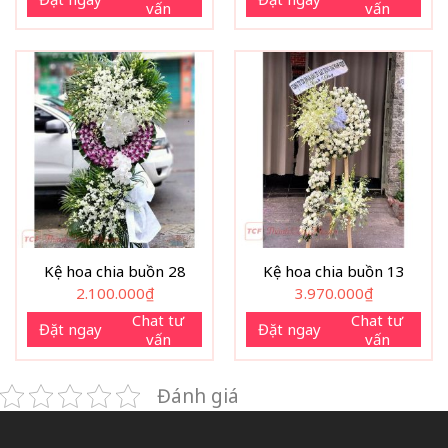
vấn
vấn
Kệ hoa chia buồn 28
Kệ hoa chia buồn 13
2.100.000
₫
3.970.000
₫
Chat tư
Chat tư
Đặt ngay
Đặt ngay
vấn
vấn
Đánh giá