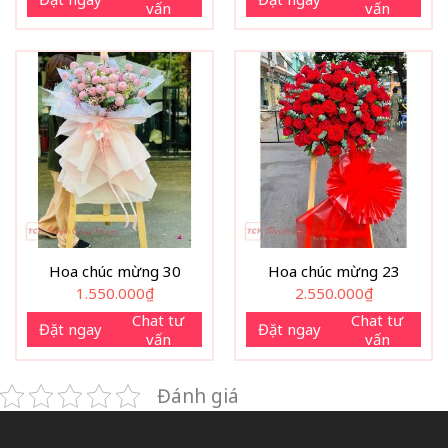
vấn
vấn
Hoa chúc mừng 30
Hoa chúc mừng 23
1.550.000
₫
2.550.000
₫
Chat tư
Chat tư
Đặt ngay
Đặt ngay
vấn
vấn
Đánh giá