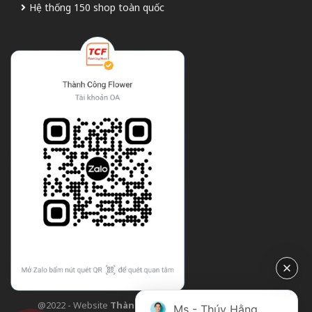
Hệ thống 150 shop toàn quốc
@2022 - Website
Thành Công Flower
| Design bởi
TCF
Ms - Thúy Hằng