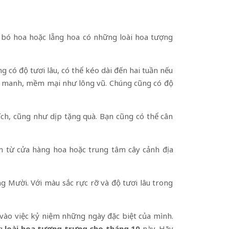
 bó hoa hoặc lẵng hoa có những loài hoa tượng
g có độ tươi lâu, có thể kéo dài đến hai tuần nếu
g manh, mềm mại như lông vũ. Chúng cũng có độ
ích, cũng như dịp tặng quà. Bạn cũng có thể cân
m từ cửa hàng hoa hoặc trung tâm cây cảnh địa
g Mười. Với màu sắc rực rỡ và độ tươi lâu trong
vào việc kỷ niệm những ngày đặc biệt của mình.
ng
loài hoa tượng trưng cho tháng 10
này. Hãy