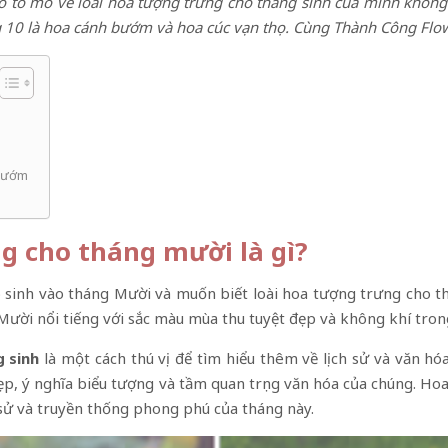
 có tò mò về loài hoa tượng trưng cho tháng sinh của mình khô
g 10 là hoa cánh bướm và hoa cúc vạn thọ. Cùng Thành Công Flowe
 bướm
g cho tháng mười là gì?
 sinh vào tháng Mười và muốn biết loài hoa tượng trưng cho t
Mười nổi tiếng với sắc màu mùa thu tuyệt đẹp và không khí tron
 sinh
là một cách thú vị để tìm hiểu thêm về lịch sử và văn h
ẻ đẹp, ý nghĩa biểu tượng và tầm quan trọng văn hóa của chúng.
 sử và truyền thống phong phú của tháng này.