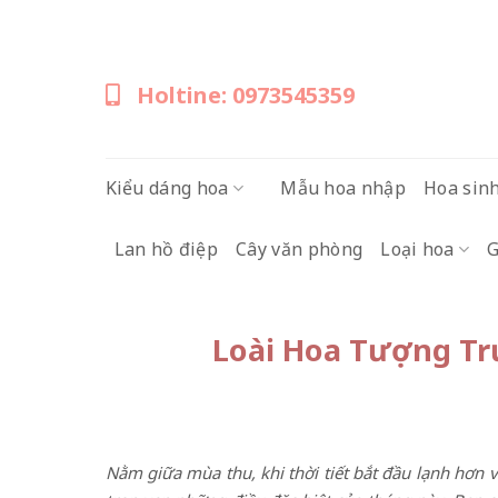
Skip
to
content
Holtine: 0973545359
Kiểu dáng hoa
Mẫu hoa nhập
Hoa sin
Lan hồ điệp
Cây văn phòng
Loại hoa
G
Loài Hoa Tượng Tr
Nằm giữa mùa thu, khi thời tiết bắt đầu lạnh hơn 