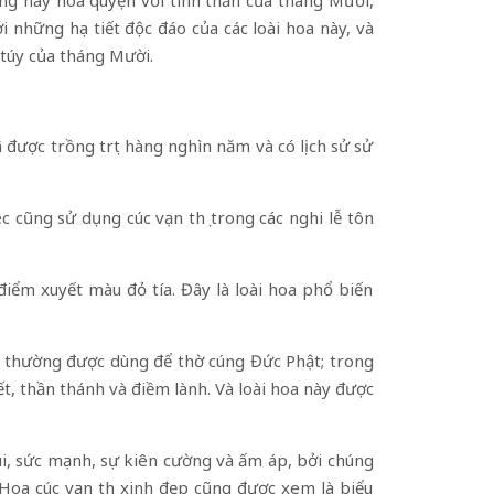
ưng này hòa quyện với tinh thần của tháng Mười,
 những họa tiết độc đáo của các loài hoa này, và
 túy của tháng Mười.
ã được trồng trọt hàng nghìn năm và có lịch sử sử
ec
cũng sử dụng cúc vạn thọ trong các nghi lễ tôn
điểm xuyết màu đỏ tía. Đây là loài hoa phổ biến
ày thường được dùng để thờ cúng Đức Phật; trong
, thần thánh và điềm lành. Và loài hoa này được
ui, sức mạnh, sự kiên cường và ấm áp, bởi chúng
 Hoa cúc vạn thọ xinh đẹp cũng được xem là biểu