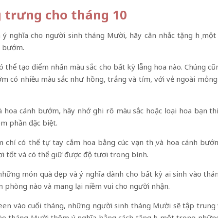
g trưng cho tháng 10
 nghĩa cho người sinh tháng Mười, hãy cân nhắc tặng họ một
nh bướm.
có thể tạo điểm nhấn màu sắc cho bất kỳ lẵng hoa nào. Chúng cũn
ớm có nhiều màu sắc như hồng, trắng và tím, với vẻ ngoài mỏn
và hoa cánh bướm, hãy nhớ ghi rõ màu sắc hoặc loại hoa bạn th
m phần đặc biệt.
 chí có thể tự tay cắm hoa bằng cúc vạn thọ và hoa cánh bướ
 tốt và có thể giữ được độ tươi trong bình.
những món quà đẹp và ý nghĩa dành cho bất kỳ ai sinh vào thán
n phòng nào và mang lại niềm vui cho người nhận.
een vào cuối tháng, những người sinh tháng Mười sẽ tập trung 
vào tháng Mười thêm ý nghĩa bằng cách tặng họ một trong nhữ