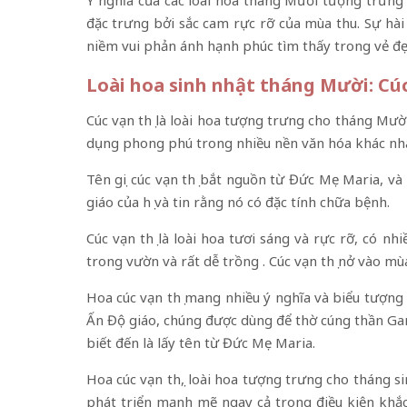
Ý nghĩa của các loài hoa tháng Mười tượng trưng 
đặc trưng bởi sắc cam rực rỡ của mùa thu. Sự hài 
niềm vui phản ánh hạnh phúc tìm thấy trong vẻ đẹp
Loài hoa sinh nhật tháng Mười: Cúc
Cúc vạn thọ là loài hoa tượng trưng cho tháng Mười
dụng phong phú trong nhiều nền văn hóa khác nh
Tên gọi cúc vạn thọ bắt nguồn từ Đức Mẹ Maria, và
giáo của họ và tin rằng nó có đặc tính chữa bệnh.
Cúc vạn thọ là loài hoa tươi sáng và rực rỡ, có 
trong vườn và rất dễ trồng . Cúc vạn thọ nở vào mù
Hoa cúc vạn thọ mang nhiều ý nghĩa và biểu tượng
Ấn Độ giáo, chúng được dùng để thờ cúng thần Gan
biết đến là lấy tên từ Đức Mẹ Maria.
Hoa cúc vạn thọ, loài hoa tượng trưng cho tháng 
phát triển mạnh mẽ ngay cả trong điều kiện khắc 