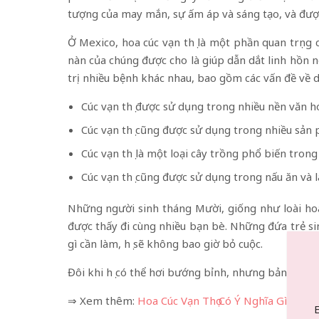
tượng của may mắn, sự ấm áp và sáng tạo, và được
Ở Mexico, hoa cúc vạn thọ là một phần quan trọng
nàn của chúng được cho là giúp dẫn dắt linh hồn n
trị nhiều bệnh khác nhau, bao gồm các vấn đề về d
Cúc vạn thọ được sử dụng trong nhiều nền văn hó
Cúc vạn thọ cũng được sử dụng trong nhiều sả
Cúc vạn thọ là một loại cây trồng phổ biến trong
Cúc vạn thọ cũng được sử dụng trong nấu ăn và 
Những người sinh tháng Mười, giống như loài hoa t
được thấy đi cùng nhiều bạn bè. Những đứa trẻ si
gì cần làm, họ sẽ không bao giờ bỏ cuộc.
Đôi khi họ có thể hơi bướng bỉnh, nhưng bản chất 
⇒ Xem thêm:
Hoa Cúc Vạn Thọ Có Ý Nghĩa Gì Tron