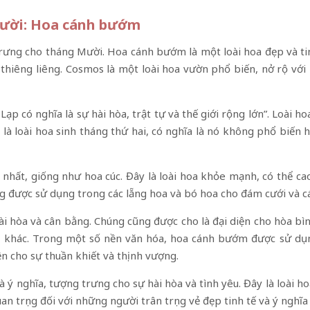
Mười: Hoa cánh bướm
ưng cho tháng Mười. Hoa cánh bướm là một loài hoa đẹp và tin
a thiêng liêng. Cosmos là một loài hoa vườn phổ biến, nở rộ vớ
p có nghĩa là sự hài hòa, trật tự và thế giới rộng lớn”. Loài h
à loài hoa sinh tháng thứ hai, có nghĩa là nó không phổ biến h
hất, giống như hoa cúc. Đây là loài hoa khỏe mạnh, có thể ca
g được sử dụng trong các lẵng hoa và bó hoa cho đám cưới và cá
hòa và cân bằng. Chúng cũng được cho là đại diện cho hòa bình
nh khác. Trong một số nền văn hóa, hoa cánh bướm được sử dụn
n cho sự thuần khiết và thịnh vượng.
 ý nghĩa, tượng trưng cho sự hài hòa và tình yêu. Đây là loài h
 trọng đối với những người trân trọng vẻ đẹp tinh tế và ý nghĩa