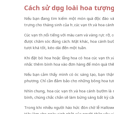
Cách sử dụng loài hoa tượn
Nếu bạn đang tìm kiếm một món quà độc đáo và ý
trưng cho tháng sinh của họ: cúc vạn thọ và hoa cá
Cúc vạn thọ nổi tiếng với màu cam và vàng rực rỡ, 
được chăm sóc đúng cách. Mặt khác, hoa cánh bư
tươi khá tốt, kéo dài đến một tuần.
Khi đặt bó hoa hoặc lẵng hoa có hoa cúc vạn thọ 
nhắc thêm bình hoa vào đơn hàng để món quà thê
Nếu bạn cảm thấy mình có óc sáng tạo, bạn thậm
phương. Chỉ cần đảm bảo chọn những bông hoa tươi
Nhìn chung, hoa cúc vạn thọ và hoa cánh bướm là 
bình, chúng chắc chắn sẽ làm bừng sáng bất kỳ că
Trong khi nhiều người háo hức đón chờ lễ Hallow
Hãy làm cho ngày sinh nhật của người thân yêu 