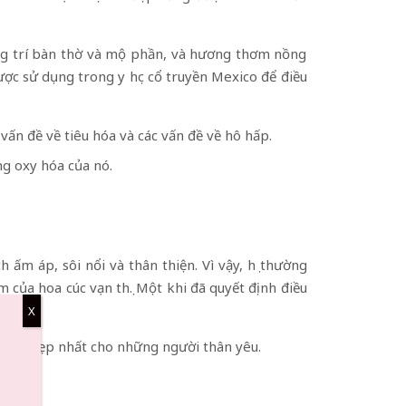
rang trí bàn thờ và mộ phần, và hương thơm nồng
ược sử dụng trong y học cổ truyền Mexico để điều
vấn đề về tiêu hóa và các vấn đề về hô hấp.
g oxy hóa của nó.
 ấm áp, sôi nổi và thân thiện. Vì vậy, họ thường
của hoa cúc vạn thọ. Một khi đã quyết định điều
X
ều tốt đẹp nhất cho những người thân yêu.