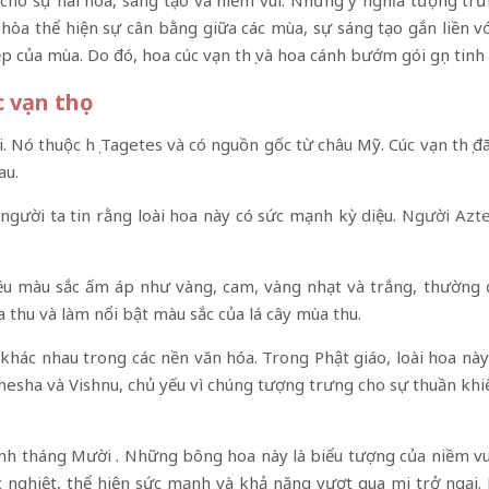
cho sự hài hòa, sáng tạo và niềm vui. Những ý nghĩa tượng tr
hòa thể hiện sự cân bằng giữa các mùa, sự sáng tạo gắn liền với
 của mùa. Do đó, hoa cúc vạn thọ và hoa cánh bướm gói gọn tinh
 vạn thọ
. Nó thuộc họ Tagetes và có nguồn gốc từ châu Mỹ. Cúc vạn thọ đ
au.
 người ta tin rằng loài hoa này có sức mạnh kỳ diệu.
Người Azt
nhiều màu sắc ấm áp như vàng, cam, vàng nhạt và trắng, thường 
a thu và làm nổi bật màu sắc của lá cây mùa thu.
 khác nhau trong các nền văn hóa. Trong Phật giáo, loài hoa n
esha và Vishnu, chủ yếu vì chúng tượng trưng cho sự thuần khiết
sinh tháng Mười . Những bông hoa này là biểu tượng của niềm v
nghiệt, thể hiện sức mạnh và khả năng vượt qua mọi trở ngại.