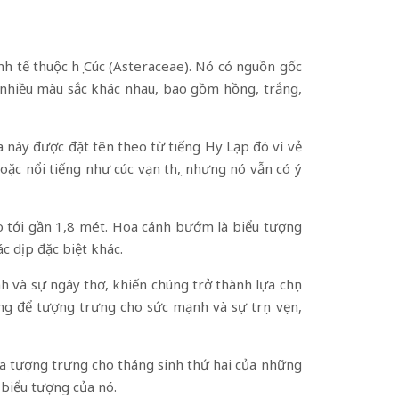
h tế thuộc họ Cúc (Asteraceae). Nó có nguồn gốc
i nhiều màu sắc khác nhau, bao gồm hồng, trắng,
oa này được đặt tên theo từ tiếng Hy Lạp đó vì vẻ
oặc nổi tiếng như cúc vạn thọ, nhưng nó vẫn có ý
o tới gần 1,8 mét. Hoa cánh bướm là biểu tượng
c dịp đặc biệt khác.
 và sự ngây thơ, khiến chúng trở thành lựa chọn
g để tượng trưng cho sức mạnh và sự trọn vẹn,
oa tượng trưng cho tháng sinh thứ hai của những
 biểu tượng của nó.