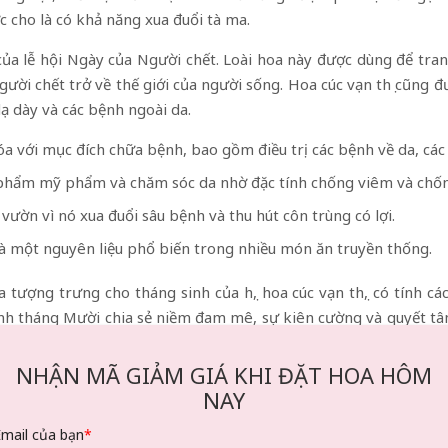
 cho là có khả năng xua đuổi tà ma.
 của lễ hội Ngày của Người chết. Loài hoa này được dùng để t
gười chết trở về thế giới của người sống. Hoa cúc vạn thọ cũng đ
ạ dày và các bệnh ngoài da.
a với mục đích chữa bệnh, bao gồm điều trị các bệnh về da, các 
n phẩm mỹ phẩm và chăm sóc da nhờ đặc tính chống viêm và chốn
 vườn vì nó xua đuổi sâu bệnh và thu hút côn trùng có lợi.
là một nguyên liệu phổ biến trong nhiều món ăn truyền thống.
ượng trưng cho tháng sinh của họ, hoa cúc vạn thọ, có tính cách
nh tháng Mười chia sẻ niềm đam mê, sự kiên cường và quyết tâm 
NHẬN MÃ GIẢM GIÁ KHI ĐẶT HOA HÔM
sáng tạo, vui vẻ và thuần khiết của họ luôn mong muốn những đi
NAY
g Văn Hóa Và Cuộc Sống
Email của bạn
*