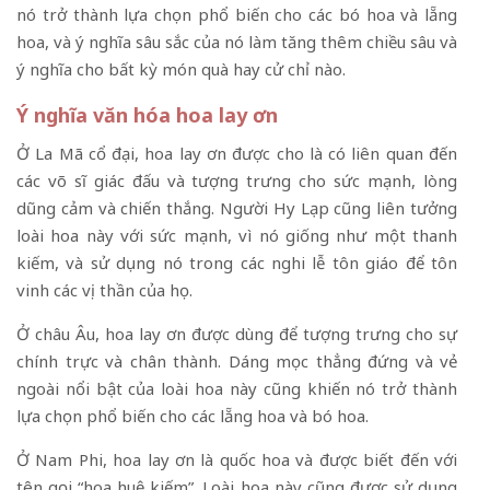
nó trở thành lựa chọn phổ biến cho các bó hoa và lẵng
hoa, và ý nghĩa sâu sắc của nó làm tăng thêm chiều sâu và
ý nghĩa cho bất kỳ món quà hay cử chỉ nào.
Ý nghĩa văn hóa hoa lay ơn
Ở La Mã cổ đại, hoa lay ơn được cho là có liên quan đến
các võ sĩ giác đấu và tượng trưng cho sức mạnh, lòng
dũng cảm và chiến thắng. Người Hy Lạp cũng liên tưởng
loài hoa này với sức mạnh, vì nó giống như một thanh
kiếm, và sử dụng nó trong các nghi lễ tôn giáo để tôn
vinh các vị thần của họ.
Ở châu Âu, hoa lay ơn được dùng để tượng trưng cho sự
chính trực và chân thành. Dáng mọc thẳng đứng và vẻ
ngoài nổi bật của loài hoa này cũng khiến nó trở thành
lựa chọn phổ biến cho các lẵng hoa và bó hoa.
Ở Nam Phi, hoa lay ơn là quốc hoa và được biết đến với
tên gọi “hoa huệ kiếm”. Loài hoa này cũng được sử dụng