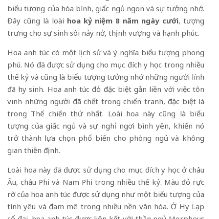
biểu tượng của hòa bình, giấc ngủ ngon và sự tưởng nhớ.
Đây cũng là loài
hoa kỷ niệm 8 năm ngày cưới
, tượng
trưng cho sự sinh sôi nảy nở, thịnh vượng và hạnh phúc.
Hoa anh túc có một lịch sử và ý nghĩa biểu tượng phong
phú. Nó đã được sử dụng cho mục đích y học trong nhiều
thế kỷ và cũng là biểu tượng tưởng nhớ những người lính
đã hy sinh. Hoa anh túc đỏ đặc biệt gắn liền với việc tôn
vinh những người đã chết trong chiến tranh, đặc biệt là
trong Thế chiến thứ nhất. Loài hoa này cũng là biểu
tượng của giấc ngủ và sự nghỉ ngơi bình yên, khiến nó
trở thành lựa chọn phổ biến cho phòng ngủ và không
gian thiền định.
Loài hoa này đã được sử dụng cho mục đích y học ở châu
Âu, châu Phi và Nam Phi trong nhiều thế kỷ. Màu đỏ rực
rỡ của hoa anh túc được sử dụng như một biểu tượng của
tình yêu và đam mê trong nhiều nền văn hóa. Ở Hy Lạp
cổ đại, hoa anh túc được liên kết với
thần ngủ Morpheus