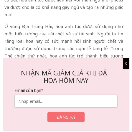
và được cho là có khả năng gây ngủ và tạo ra những giấc
mơ.
Ở vùng Địa Trung Hải, hoa anh túc được sử dụng như
một biểu tượng của cái chết và sự tái sinh. Người ta tin
rằng loài hoa này có sức mạnh hồi sinh người chết và
thường được sử dụng trong các nghi lễ tang lễ. Trong
Thế chiến thứ nhất, hoa anh túc trở thành biểu tượng
tưởng nhớ những người lính đã hy sinh trong chiến
X
tranh.
NHẬN MÃ GIẢM GIÁ KHI ĐẶT
HOA HÔM NAY
Tóm lại, hoa lay ơn và hoa anh túc là hai loài hoa đẹp và ý
nghĩa, tượng trưng cho những khía cạnh khác nhau của
Email của bạn
*
cuộc sống.
⇒ Xem thêm chi tiết
:
Hoa Anh Túc Có Ý Nghĩa Gì? Thông
Điệp Ít Ai Biết Về Loài Hoa Bí Ẩn Này