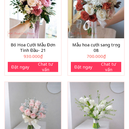
Bó Hoa Cưới Mẫu Đơn
Mẫu hoa cưới sang trọng
Tình Đầu- 21
08
930.000
₫
700.000
₫
Chat tư
Chat tư
Đặt ngay
Đặt ngay
vấn
vấn