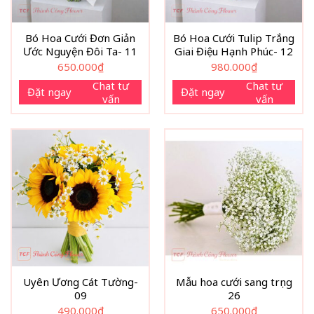
Bó Hoa Cưới Đơn Giản
Bó Hoa Cưới Tulip Trắng
Ước Nguyện Đôi Ta- 11
Giai Điệu Hạnh Phúc- 12
650.000
₫
980.000
₫
Chat tư
Chat tư
Đặt ngay
Đặt ngay
vấn
vấn
Uyên Ương Cát Tường-
Mẫu hoa cưới sang trọng
09
26
490.000
₫
650.000
₫