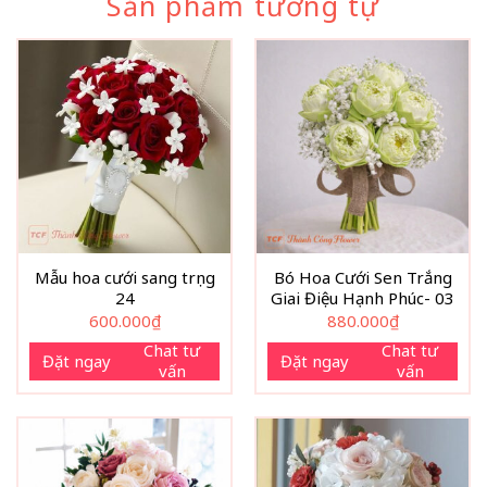
Sản phẩm tương tự
Mẫu hoa cưới sang trọng
Bó Hoa Cưới Sen Trắng
24
Giai Điệu Hạnh Phúc- 03
600.000
₫
880.000
₫
Chat tư
Chat tư
Đặt ngay
Đặt ngay
vấn
vấn