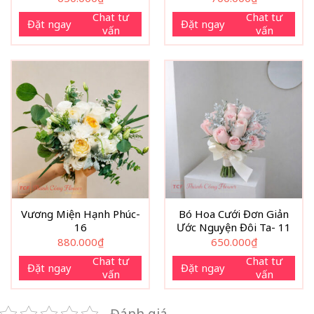
Chat tư
Chat tư
Đặt ngay
Đặt ngay
vấn
vấn
Vương Miện Hạnh Phúc-
Bó Hoa Cưới Đơn Giản
16
Ước Nguyện Đôi Ta- 11
880.000
₫
650.000
₫
Chat tư
Chat tư
Đặt ngay
Đặt ngay
vấn
vấn
Đánh giá