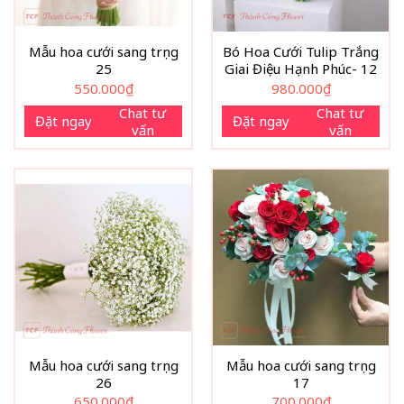
Mẫu hoa cưới sang trọng
Bó Hoa Cưới Tulip Trắng
25
Giai Điệu Hạnh Phúc- 12
550.000
₫
980.000
₫
Chat tư
Chat tư
Đặt ngay
Đặt ngay
vấn
vấn
Mẫu hoa cưới sang trọng
Mẫu hoa cưới sang trọng
26
17
650.000
₫
700.000
₫