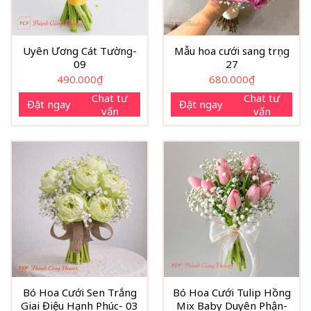
Uyên Ương Cát Tường-
Mẫu hoa cưới sang trọng
09
27
490.000
₫
680.000
₫
Chat tư
Chat tư
Đặt ngay
Đặt ngay
vấn
vấn
Bó Hoa Cưới Sen Trắng
Bó Hoa Cưới Tulip Hồng
Giai Điệu Hạnh Phúc- 03
Mix Baby Duyên Phận-