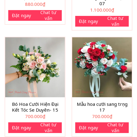
07
880.000
₫
1.100.000
₫
Chat tư
Đặt ngay
vấn
Chat tư
Đặt ngay
vấn
Bó Hoa Cưới Hiện Đại
Mẫu hoa cưới sang trọng
Kết Tóc Se Duyên- 15
17
700.000
₫
700.000
₫
Chat tư
Chat tư
Đặt ngay
Đặt ngay
vấn
vấn