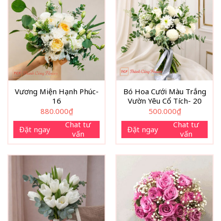
Vương Miện Hạnh Phúc-
Bó Hoa Cưới Màu Trắng
16
Vườn Yêu Cổ Tích- 20
880.000
₫
500.000
₫
Chat tư
Chat tư
Đặt ngay
Đặt ngay
vấn
vấn