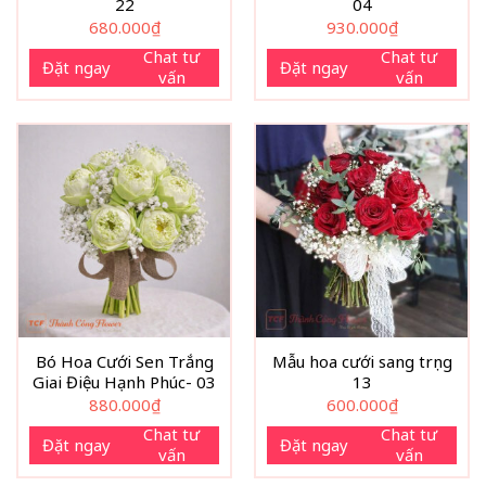
22
04
680.000
₫
930.000
₫
Chat tư
Chat tư
Đặt ngay
Đặt ngay
vấn
vấn
Bó Hoa Cưới Sen Trắng
Mẫu hoa cưới sang trọng
Giai Điệu Hạnh Phúc- 03
13
880.000
₫
600.000
₫
Chat tư
Chat tư
Đặt ngay
Đặt ngay
vấn
vấn