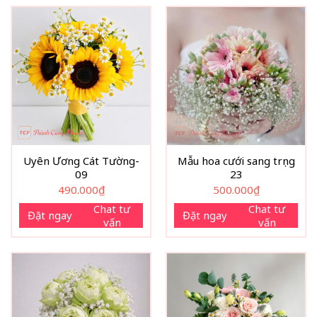
Uyên Ương Cát Tường-
Mẫu hoa cưới sang trọng
09
23
490.000
₫
500.000
₫
Chat tư
Chat tư
Đặt ngay
Đặt ngay
vấn
vấn
Bó hoa mang đến sự tinh khôi, nhẹ nhàng và nét thơ mộng
riêng, tạo nên một tổng thể hoàn hảo, gắn kết
Bó hoa cưới hoa hồng mix baby
được thiết kế với các