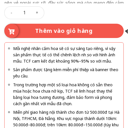
nên vẻ ngoài rực rỡ, đầy sức sống mà còn mang đến cảm
Bó Hoa Cưới Hoa Hồng Mix Baby Gả Cho Người Em Yêu- 186
giác ngọt ngào, lãng mạn. Các bông hoa hồng được chọn kỹ
lưỡng, nở tròn đầy, kết hợp với các nhánh baby nhỏ xinh
giúp bó hoa thêm mềm mại, đầy đặn, đồng thời dễ dàng
Thêm vào giỏ hàng
phối hợp với váy cưới, trang trí không gian và các phụ kiện
khác. Đây là lựa chọn lý tưởng cho những cô dâu muốn thể
hiện phong cách thanh lịch, nữ tính nhưng vẫn hiện đại,
Mỗi nghệ nhân cắm hoa sẽ có sự sáng tạo riêng, vì vậy
tươi tắn.
sản phẩm thực tế có thể chênh lệch nhẹ so với hình ảnh
mẫu. TCF cam kết đạt khoảng 90%–95% so với mẫu.
Sản phẩm được tặng kèm miễn phí thiệp và banner theo
yêu cầu.
Trong trường hợp một số loại hoa không có sẵn theo
mùa hoặc hoa chưa nở kịp, TCF sẽ linh hoạt thay thế
bằng loại hoa tương đương, đảm bảo form và phong
cách gần nhất với mẫu đã chọn.
Miễn phí giao hàng nội thành cho đơn từ 500.000đ tại Hà
Nội, TP.HCM, Đà Nẵng. Khu vực ngoại thành dưới 10km:
50.000đ–80.000đ; trên 10km: 80.000đ–150.000đ (tùy khu