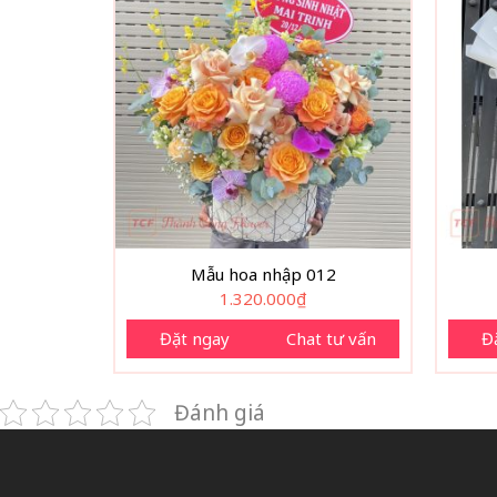
Mẫu hoa nhập 012
1.320.000
₫
Đặt ngay
Chat tư vấn
Đ
Đánh giá