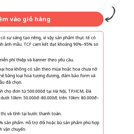
êm vào giỏ hàng
ó sự sáng tạo riêng, vì vậy sản phẩm thực tế có
 hình ảnh mẫu. TCF cam kết đạt khoảng 90%–95% so
ễn phí thiệp và banner theo yêu cầu.
oại hoa không có sẵn theo mùa hoặc hoa chưa nở
 thế bằng loại hoa tương đương, đảm bảo form và
ẫu đã chọn.
nh cho đơn từ 500.000đ tại Hà Nội, TP.HCM, Đà
 dưới 10km: 50.000đ–80.000đ; trên 10km: 80.000đ–
thị và tính tại bước thanh toán.
% sản phẩm. Hỗ trợ đổi hoặc bù sản phẩm phù hợp
nh vận chuyển.