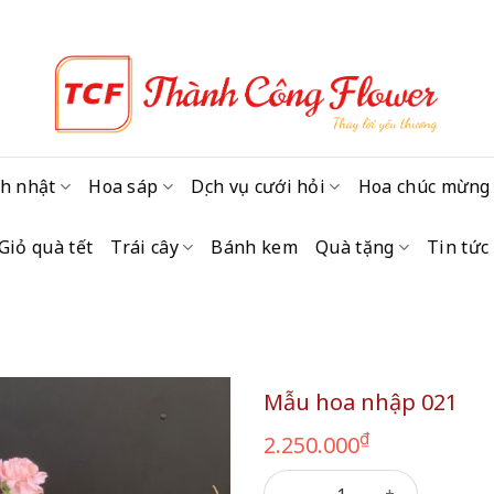
h nhật
Hoa sáp
Dịch vụ cưới hỏi
Hoa chúc mừng
Giỏ quà tết
Trái cây
Bánh kem
Quà tặng
Tin tức
Mẫu hoa nhập 021
₫
2.250.000
Mẫu hoa nhập 021 số lượng