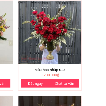
Mẫu hoa nhập 023
3.200.000
₫
 vấn
Đặt ngay
Chat tư vấn