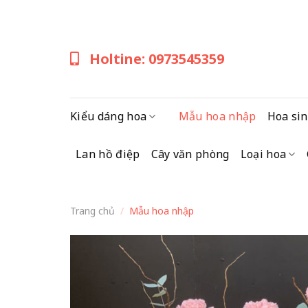
Skip
to
content
Holtine: 0973545359
Kiểu dáng hoa
Mẫu hoa nhập
Hoa sin
Lan hồ điệp
Cây văn phòng
Loại hoa
Trang chủ
/
Mẫu hoa nhập