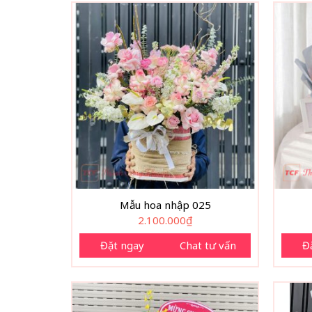
Mẫu hoa nhập 025
2.100.000
₫
Đặt ngay
Chat tư vấn
Đ