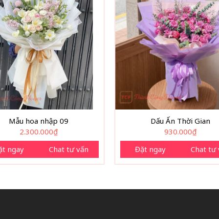
Mẫu hoa nhập 09
Dấu Ấn Thời Gian
2.300.000
₫
930.000
₫
ặt ngay
Chat tư vấn
Đặt ngay
Chat tư