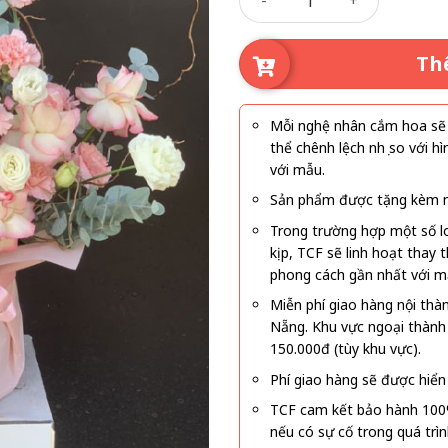
Th
Mỗi nghệ nhân cắm hoa sẽ c
thể chênh lệch nhẹ so với
với mẫu.
Sản phẩm được tặng kèm mi
Trong trường hợp một số l
kịp, TCF sẽ linh hoạt thay
phong cách gần nhất với m
Miễn phí giao hàng nội thà
Nẵng. Khu vực ngoại thành
150.000đ (tùy khu vực).
Phí giao hàng sẽ được hiển 
TCF cam kết bảo hành 100
nếu có sự cố trong quá trì