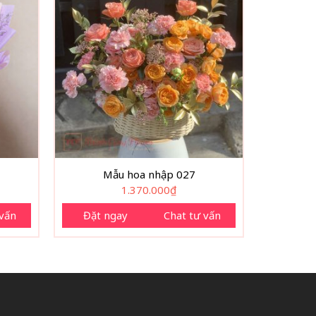
Mẫu hoa nhập 027
1.370.000
₫
 vấn
Đặt ngay
Chat tư vấn