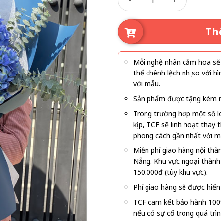
Th
Mỗi nghệ nhân cắm hoa sẽ c
thể chênh lệch nhẹ so với
với mẫu.
Sản phẩm được tặng kèm mi
Trong trường hợp một số l
kịp, TCF sẽ linh hoạt thay
phong cách gần nhất với m
Miễn phí giao hàng nội thà
Nẵng. Khu vực ngoại thành
150.000đ (tùy khu vực).
Phí giao hàng sẽ được hiển 
TCF cam kết bảo hành 100
nếu có sự cố trong quá trì