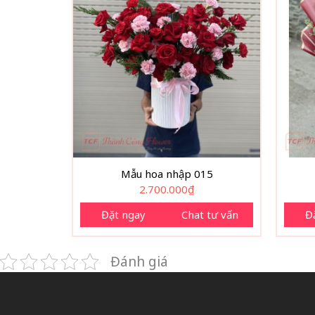
Mẫu hoa nhập 015
2.700.000
₫
Đặt ngay
Chat tư vấn
Đ
Đánh giá