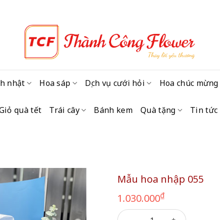
h nhật
Hoa sáp
Dịch vụ cưới hỏi
Hoa chúc mừng
Giỏ quà tết
Trái cây
Bánh kem
Quà tặng
Tin tức
Mẫu hoa nhập 055
₫
1.030.000
Mẫu hoa nhập 055 số lượng