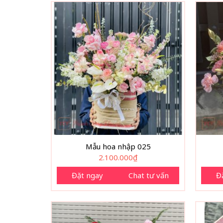
Mẫu hoa nhập 025
2.100.000
₫
Đặt ngay
Chat tư vấn
Đ