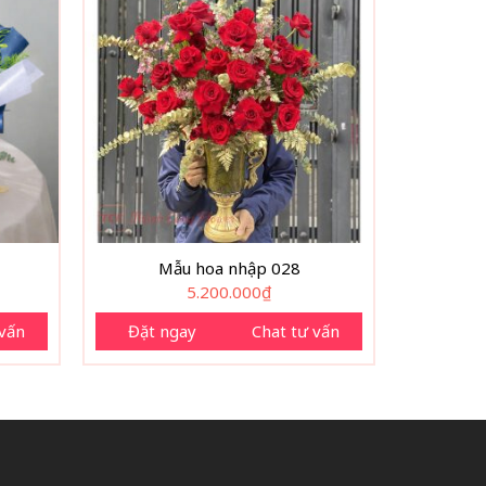
Mẫu hoa nhập 028
5.200.000
₫
 vấn
Đặt ngay
Chat tư vấn