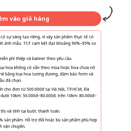
êm vào giỏ hàng
ó sự sáng tạo riêng, vì vậy sản phẩm thực tế có
 hình ảnh mẫu. TCF cam kết đạt khoảng 90%–95% so
ễn phí thiệp và banner theo yêu cầu.
oại hoa không có sẵn theo mùa hoặc hoa chưa nở
 thế bằng loại hoa tương đương, đảm bảo form và
ẫu đã chọn.
nh cho đơn từ 500.000đ tại Hà Nội, TP.HCM, Đà
 dưới 10km: 50.000đ–80.000đ; trên 10km: 80.000đ–
thị và tính tại bước thanh toán.
% sản phẩm. Hỗ trợ đổi hoặc bù sản phẩm phù hợp
nh vận chuyển.