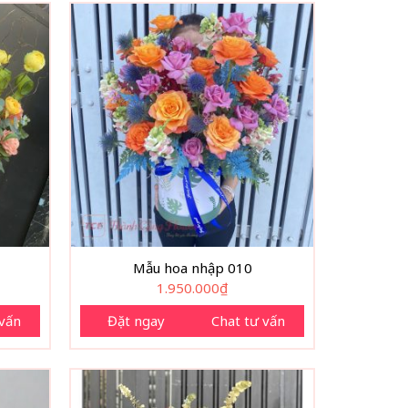
Mẫu hoa nhập 010
1.950.000
₫
 vấn
Đặt ngay
Chat tư vấn