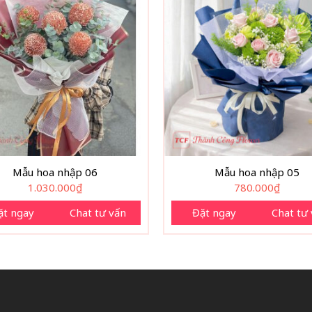
Mẫu hoa nhập 06
Mẫu hoa nhập 05
1.030.000
₫
780.000
₫
ặt ngay
Chat tư vấn
Đặt ngay
Chat tư