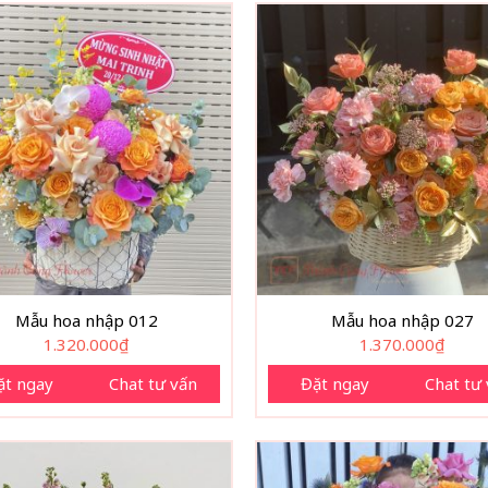
Mẫu hoa nhập 012
Mẫu hoa nhập 027
1.320.000
₫
1.370.000
₫
ặt ngay
Chat tư vấn
Đặt ngay
Chat tư