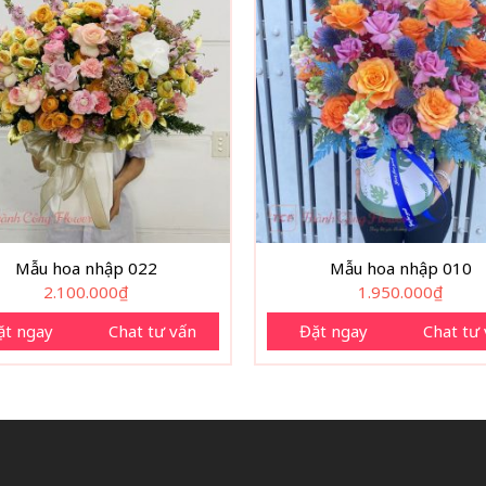
Mẫu hoa nhập 022
Mẫu hoa nhập 010
2.100.000
₫
1.950.000
₫
ặt ngay
Chat tư vấn
Đặt ngay
Chat tư