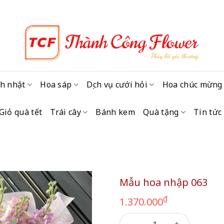
h nhật
Hoa sáp
Dịch vụ cưới hỏi
Hoa chúc mừng
Giỏ quà tết
Trái cây
Bánh kem
Quà tặng
Tin tức
Mẫu hoa nhập 063
₫
1.370.000
Mẫu hoa nhập 063 số lượng