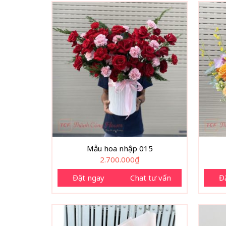
Mẫu hoa nhập 015
2.700.000
₫
Đặt ngay
Chat tư vấn
Đ