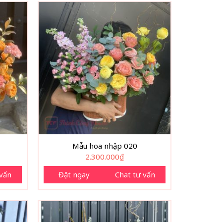
Mẫu hoa nhập 020
2.300.000
₫
 vấn
Đặt ngay
Chat tư vấn