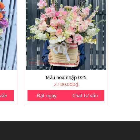
Mẫu hoa nhập 025
2.100.000
₫
 vấn
Đặt ngay
Chat tư vấn