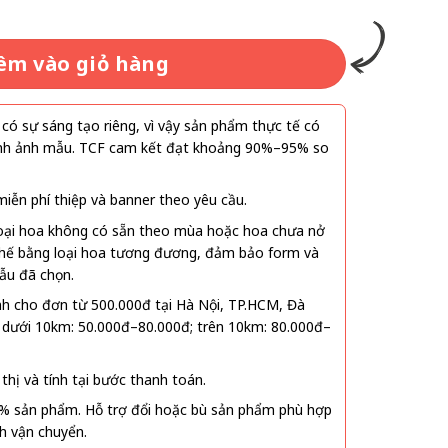
êm vào giỏ hàng
ó sự sáng tạo riêng, vì vậy sản phẩm thực tế có
 hình ảnh mẫu. TCF cam kết đạt khoảng 90%–95% so
ễn phí thiệp và banner theo yêu cầu.
oại hoa không có sẵn theo mùa hoặc hoa chưa nở
 thế bằng loại hoa tương đương, đảm bảo form và
ẫu đã chọn.
nh cho đơn từ 500.000đ tại Hà Nội, TP.HCM, Đà
 dưới 10km: 50.000đ–80.000đ; trên 10km: 80.000đ–
thị và tính tại bước thanh toán.
% sản phẩm. Hỗ trợ đổi hoặc bù sản phẩm phù hợp
nh vận chuyển.