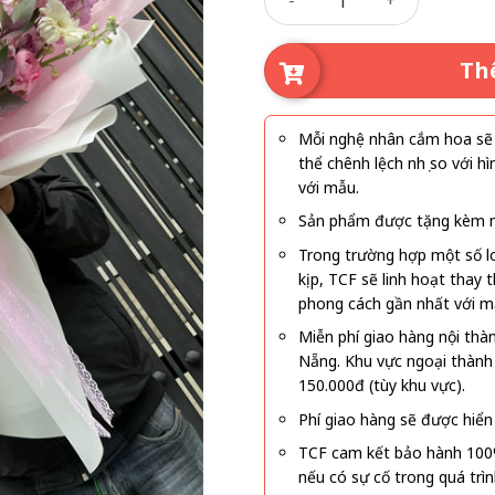
Th
Mỗi nghệ nhân cắm hoa sẽ c
thể chênh lệch nhẹ so với
với mẫu.
Sản phẩm được tặng kèm mi
Trong trường hợp một số l
kịp, TCF sẽ linh hoạt thay
phong cách gần nhất với m
Miễn phí giao hàng nội thà
Nẵng. Khu vực ngoại thành
150.000đ (tùy khu vực).
Phí giao hàng sẽ được hiển 
TCF cam kết bảo hành 100
nếu có sự cố trong quá trì