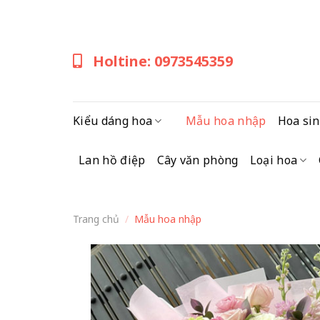
Skip
to
content
Holtine: 0973545359
Kiểu dáng hoa
Mẫu hoa nhập
Hoa sin
Lan hồ điệp
Cây văn phòng
Loại hoa
Trang chủ
/
Mẫu hoa nhập