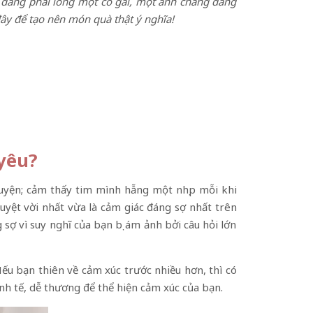
ạn đang phải lòng một cô gái, một anh chàng đáng
y để tạo nên món quà thật ý nghĩa!
yêu?
huyện; cảm thấy tim mình hẫng một nhịp mỗi khi
tuyệt vời nhất vừa là cảm giác đáng sợ nhất trên
sợ vì suy nghĩ của bạn bị ám ảnh bởi câu hỏi lớn
ếu bạn thiên về cảm xúc trước nhiều hơn, thì có
nh tế, dễ thương để thể hiện cảm xúc của bạn.