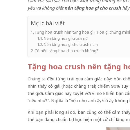
cảm xúc sâu sắc của bạn. Một trong những lời tỏ t
yêu và không biết
nên tặng hoa gì cho crush
hãy 
Mục lục bài viết
Tặng hoa crush nên tặng hoa gì? Hoa gì chứng minh
Nên tặng hoa gì crush nữ
Nên tặng hoa gì cho crush nam
Có nên tặng hoa cho crush không?
Tặng hoa crush nên tặng ho
Chúng ta đều từng trải qua cảm giác này: bồn ch
nhìn thấy cô gái (hoặc chàng trai) chiếm 90% suy 
thế giới. Cảm giác này tuyệt vời vì nó khiến bạn 
“nếu như?”. Nghĩa là “nếu như anh ấy/cô ấy không 
Khi bạn phải lòng ai đó, bạn cũng có thể cảm thấ
thể bạn đang chuẩn bị thực hiện một cử chỉ lãng m