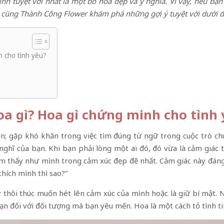
ình tuyệt vời nhất là một bó hoa đẹp và ý nghĩa. Vì vậy, nếu b
cùng Thành Công Flower khám phá những gợi ý tuyệt vời dưới đâ
 cho tình yêu?
a gì? Hoa gì chứng minh cho tình 
ồn; gặp khó khăn trong việc tìm đúng từ ngữ trong cuộc trò c
nghĩ của bạn. Khi bạn phải lòng một ai đó, đó vừa là cảm giác 
cảm thấy như mình trong cảm xúc đẹp đẽ nhất. Cảm giác này đáng 
thích mình thì sao?”
y thôi thúc muốn hét lên cảm xúc của mình hoặc là giữ bí mật. N
ạn đối với đối tượng mà bạn yêu mến. Hoa là một cách tỏ tình ti