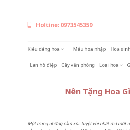
Skip
to
content
Holtine: 0973545359
Kiểu dáng hoa
Mẫu hoa nhập
Hoa sin
Lan hồ điệp
Cây văn phòng
Loại hoa
G
Nên Tặng Hoa Gì
Một trong những cảm xúc tuyệt vời nhất mà một ngườ