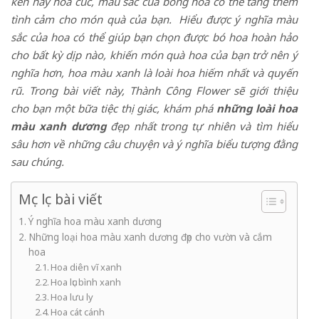
kèn hay hoa cúc, màu sắc của bông hoa có thể tăng thêm
tình cảm cho món quà của bạn.
Hiểu được ý nghĩa màu
sắc của hoa có thể giúp bạn chọn được bó hoa hoàn hảo
cho bất kỳ dịp nào, khiến món quà hoa của bạn trở nên ý
nghĩa hơn
,
hoa màu xanh là loài hoa hiếm nhất và quyến
rũ. Trong bài viết này, Thành
Công Flower
sẽ giới thiệu
cho bạn một bữa tiệc thị giác
,
khám phá
những
loài hoa
màu xanh
dương
đẹp nhất trong tự nhiên và tìm hiểu
sâu hơn về những câu chuyện và ý nghĩa biểu tượng đằng
sau chúng.
Mục lục bài viết
Ý nghĩa hoa màu xanh dương
Những loại hoa màu xanh dương đẹp cho vườn và cắm
hoa
Hoa diên vĩ xanh
Hoa lục bình xanh
Hoa lưu ly
Hoa cát cánh