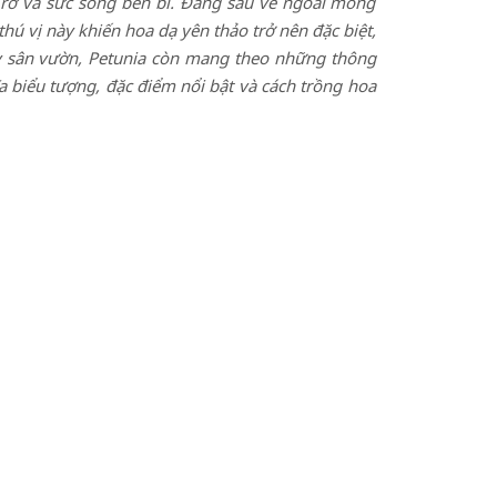
 rỡ và sức sống bền bỉ. Đằng sau vẻ ngoài mong
hú vị này khiến hoa dạ yên thảo trở nên đặc biệt,
hay sân vườn, Petunia còn mang theo những thông
 biểu tượng, đặc điểm nổi bật và cách trồng hoa