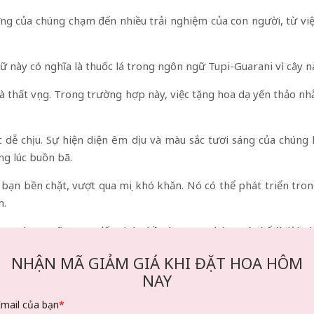
ượng của chúng chạm đến nhiều trải nghiệm của con người, từ v
gữ này có nghĩa là thuốc lá trong ngôn ngữ Tupi-Guarani vì cây n
và thất vọng. Trong trường hợp này, việc tặng hoa dạ yến thảo n
 dễ chịu. Sự hiện diện êm dịu và màu sắc tươi sáng của chúng 
ng lúc buồn bã.
ạn bền chặt, vượt qua mọi khó khăn. Nó có thể phát triển tro
h.
áng và rực rỡ mang đến tinh thần hy vọng. Chúng có thể là lời 
ích cực.
NHẬN MÃ GIẢM GIÁ KHI ĐẶT HOA HÔM
hữa lành những tổn thương tình cảm và giúp loại bỏ những đi
NAY
Email của bạn
*