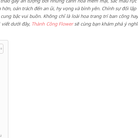
n thảo gây ấn tượng bởi những cánh hoa mềm mại, sắc màu rực
hờn, oán trách đến an ủi, hy vọng và bình yên. Chính sự đối lập t
 cung bậc vui buồn. Không chỉ là loài hoa trang trí ban công 
 viết dưới đây,
Thành Công Flower
sẽ cùng bạn khám phá ý nghĩa
u