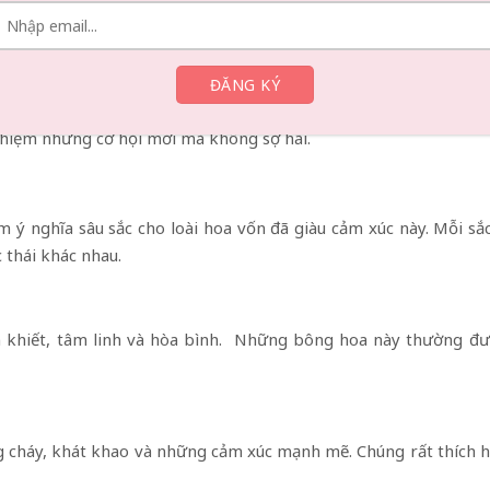
ghĩa của hoa dạ yến thảo bao gồm sự bình yên và hài hòa. Vẻ
ên lý tưởng cho những ai muốn mang lại sự thanh bình cho khôn
có thể phát triển trong bất kỳ điều kiện nào. Với khả năng thíc
ện cá tính. Theo cách này, tặng hoa dạ yến thảo có nghĩa là chú
nghiệm những cơ hội mới mà không sợ hãi.
m ý nghĩa sâu sắc cho loài hoa vốn đã giàu cảm xúc này. Mỗi s
 thái khác nhau.
 khiết, tâm linh và hòa bình. Những bông hoa này thường đư
 cháy, khát khao và những cảm xúc mạnh mẽ. Chúng rất thích hợ