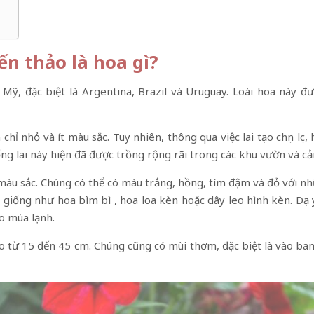
ến thảo là hoa gì?
Mỹ, đặc biệt là Argentina, Brazil và Uruguay. Loài hoa này đ
hỉ nhỏ và ít màu sắc. Tuy nhiên, thông qua việc lai tạo chọn lọc
g lai này hiện đã được trồng rộng rãi trong các khu vườn và cả
 màu sắc. Chúng có thể có màu trắng, hồng, tím đậm và đỏ với
 giống như hoa bìm bì , hoa loa kèn hoặc dây leo hình kèn. Dạ 
o mùa lạnh.
ao từ 15 đến 45 cm. Chúng cũng có mùi thơm, đặc biệt là vào ban