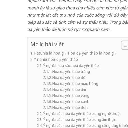
nghĩa cảm xúc. Petunia hay còn gọi là hoa dạ yê
manh ấy là sự giao thoa của nhiều cảm xúc: từ giận 
như một lát cắt thu nhỏ của cuộc sống với đủ đầy
điệp sâu sắc về tình cảm và sự thấu hiểu. Trong bài
dạ yên thảo để luôn nở rực rỡ quanh năm.
Mục lục bài viết
Petunia là hoa gì? Hoa dạ yến thảo là hoa gì?
Ý nghĩa hoa dạ yến thảo
Ý nghĩa màu sắc hoa dạ yến thảo
Hoa dạ yến thảo trắng
Hoa dạ yến thảo đỏ
Hoa dạ yến thảo màu hồng
Hoa dạ yến thảo tím
Hoa dạ yến thảo vàng
Hoa dạ yến thảo xanh
Hoa dạ yến thảo đen
Ý nghĩa của hoa dạ yến thảo trong nghệ thuật
Ý nghĩa của hoa dạ yến thảo trong ẩm thực
Ý nghĩa của hoa dạ yến thảo trong công dụng trị liệ