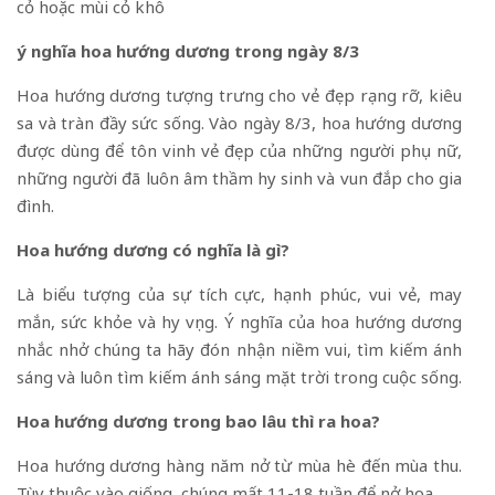
cỏ hoặc mùi cỏ khô
ý nghĩa hoa hướng dương trong ngày 8/3
Hoa hướng dương tượng trưng cho vẻ đẹp rạng rỡ, kiêu
sa và tràn đầy sức sống. Vào ngày 8/3, hoa hướng dương
được dùng để tôn vinh vẻ đẹp của những người phụ nữ,
những người đã luôn âm thầm hy sinh và vun đắp cho gia
đình.
Hoa hướng dương có nghĩa là gì?
Là biểu tượng của sự tích cực, hạnh phúc, vui vẻ, may
mắn, sức khỏe và hy vọng. Ý nghĩa của hoa hướng dương
nhắc nhở chúng ta hãy đón nhận niềm vui, tìm kiếm ánh
sáng và luôn tìm kiếm ánh sáng mặt trời trong cuộc sống.
Hoa hướng dương trong bao lâu thì ra hoa?
Hoa hướng dương hàng năm nở từ mùa hè đến mùa thu.
Tùy thuộc vào giống, chúng mất 11-18 tuần để nở hoa.