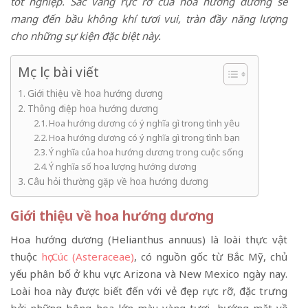
tốt nghiệp. Sắc vàng rực rỡ của hoa hướng dương sẽ
mang đến bầu không khí tươi vui, tràn đầy năng lượng
cho những sự kiện đặc biệt này.
Mục lục bài viết
Giới thiệu về hoa hướng dương
Thông điệp hoa hướng dương
Hoa hướng dương có ý nghĩa gì trong tình yêu
Hoa hướng dương có ý nghĩa gì trong tình bạn
Ý nghĩa của hoa hướng dương trong cuộc sống
Ý nghĩa số hoa lượng hướng dương
Câu hỏi thường gặp về hoa hướng dương
Giới thiệu về hoa hướng dương
Hoa hướng dương (Helianthus annuus) là loài thực vật
thuộc
họ Cúc (Asteraceae
)
, có nguồn gốc từ Bắc Mỹ, chủ
yếu phân bố ở khu vực Arizona và New Mexico ngày nay.
Loài hoa này được biết đến với vẻ đẹp rực rỡ, đặc trưng
bởi những bông hoa lớn màu vàng tươi, hướng mặt về