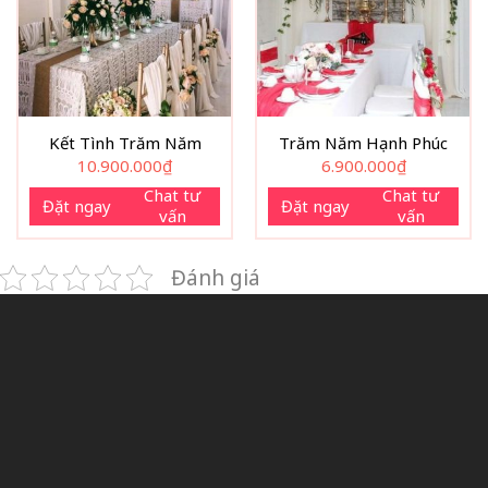
Kết Tình Trăm Năm
Trăm Năm Hạnh Phúc
10.900.000
₫
6.900.000
₫
Chat tư
Chat tư
Đặt ngay
Đặt ngay
vấn
vấn
Đánh giá