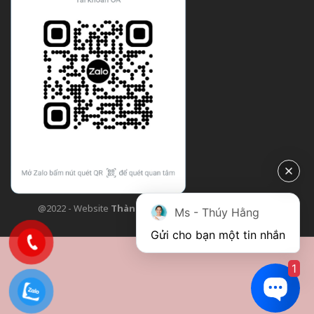
@2022 - Website
Thành Công Flower
| Design bởi
TCF
Ms - Thúy Hằng
Gửi cho bạn một tin nhắn
1