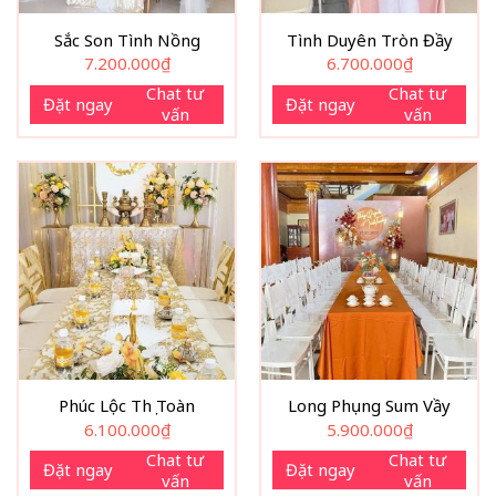
Sắc Son Tình Nồng
Tình Duyên Tròn Đầy
7.200.000
₫
6.700.000
₫
Chat tư
Chat tư
Đặt ngay
Đặt ngay
vấn
vấn
Phúc Lộc Thọ Toàn
Long Phụng Sum Vầy
6.100.000
₫
5.900.000
₫
Chat tư
Chat tư
Đặt ngay
Đặt ngay
vấn
vấn