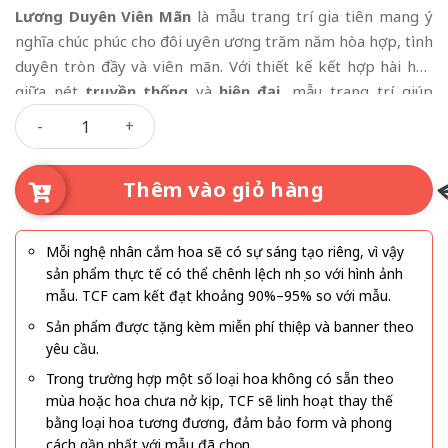
Lương Duyên Viên Mãn
là mẫu trang trí gia tiên mang ý
nghĩa chúc phúc cho đôi uyên ương trăm năm hòa hợp, tình
duyên tròn đầy và viên mãn. Với thiết kế kết hợp hài hòa
giữa nét
truyền thống
và
hiện đại
, mẫu trang trí giúp
Lương Duyên Viên Mãn số lượng
không gian ngày cưới trở nên trang trọng, ấm cúng và đầy
cảm xúc.
Thêm vào giỏ hàng
Mỗi nghệ nhân cắm hoa sẽ có sự sáng tạo riêng, vì vậy
sản phẩm thực tế có thể chênh lệch nhẹ so với hình ảnh
mẫu. TCF cam kết đạt khoảng 90%–95% so với mẫu.
Sản phẩm được tặng kèm miễn phí thiệp và banner theo
yêu cầu.
Trong trường hợp một số loại hoa không có sẵn theo
mùa hoặc hoa chưa nở kịp, TCF sẽ linh hoạt thay thế
bằng loại hoa tương đương, đảm bảo form và phong
cách gần nhất với mẫu đã chọn.