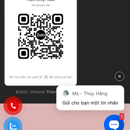
@2022 - Website
Thành Công Flower
| Design bởi
TCF
Ms - Thúy Hằng
Gửi cho bạn một tin nhắn
1