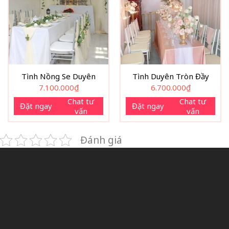
Tình Nồng Se Duyên
Tình Duyên Tròn Đầy
7.100.000
₫
6.700.000
₫
Chat tư
Chat tư
Đặt ngay
Đặt ngay
vấn
vấn
Đánh giá