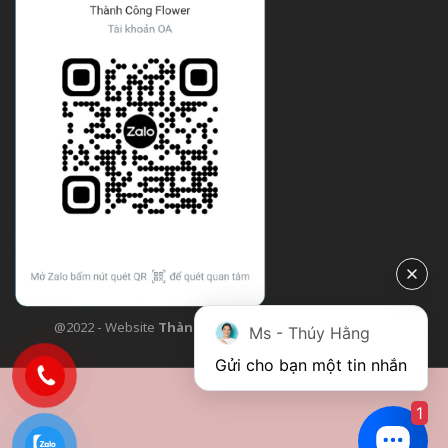
@2022 - Website
Thành Công Flower
| Design bởi
TCF
Ms - Thúy Hằng
Gửi cho bạn một tin nhắn
1