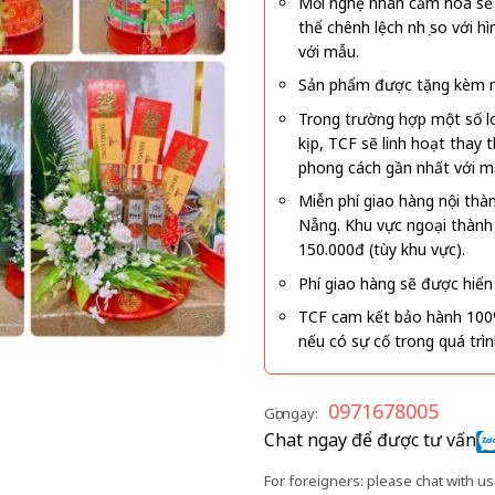
Mỗi nghệ nhân cắm hoa sẽ c
thể chênh lệch nhẹ so với
với mẫu.
Sản phẩm được tặng kèm mi
Trong trường hợp một số l
kịp, TCF sẽ linh hoạt thay
phong cách gần nhất với m
Miễn phí giao hàng nội thà
Nẵng. Khu vực ngoại thành
150.000đ (tùy khu vực).
Phí giao hàng sẽ được hiển 
TCF cam kết bảo hành 100
nếu có sự cố trong quá trì
0971678005
Gọi ngay:
Chat ngay để được tư vấn
For foreigners: please chat with us 