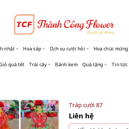
h nhật
Hoa sáp
Dịch vụ cưới hỏi
Hoa chúc mừng
Giỏ quà tết
Trái cây
Bánh kem
Quà tặng
Tin tức
Tráp cưới 87
Liên hệ