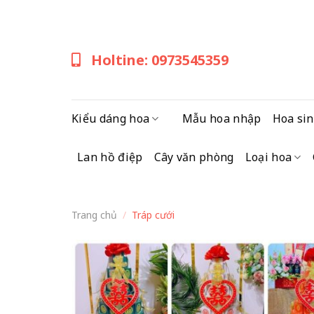
Skip
to
content
Holtine: 0973545359
Kiểu dáng hoa
Mẫu hoa nhập
Hoa sin
Lan hồ điệp
Cây văn phòng
Loại hoa
Trang chủ
/
Tráp cưới