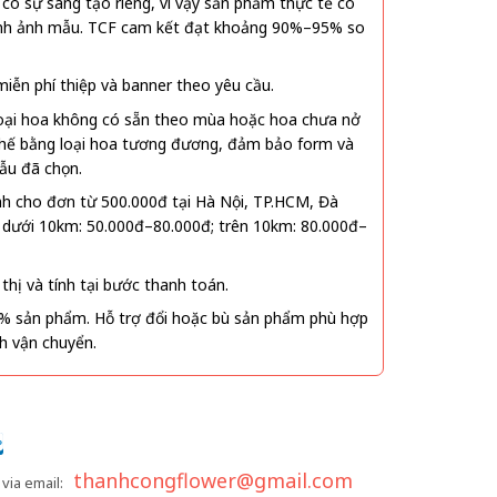
ó sự sáng tạo riêng, vì vậy sản phẩm thực tế có
 hình ảnh mẫu. TCF cam kết đạt khoảng 90%–95% so
ễn phí thiệp và banner theo yêu cầu.
oại hoa không có sẵn theo mùa hoặc hoa chưa nở
 thế bằng loại hoa tương đương, đảm bảo form và
ẫu đã chọn.
nh cho đơn từ 500.000đ tại Hà Nội, TP.HCM, Đà
 dưới 10km: 50.000đ–80.000đ; trên 10km: 80.000đ–
thị và tính tại bước thanh toán.
% sản phẩm. Hỗ trợ đổi hoặc bù sản phẩm phù hợp
nh vận chuyển.
thanhcongflower@gmail.com
via email: