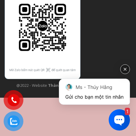
@2022 - Website
Thành Công Flower
| Design bởi
TCF
Ms - Thúy Hằng
Gửi cho bạn một tin nhắn
1