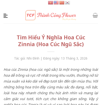
Skip
to
content
Tìm Hiểu Ý Nghĩa Hoa Cúc
Zinnia (Hoa Cúc Ngũ Sắc)
Tác giả: Nhi Đình | Đăng ngày: 13 Tháng 3, 2026
Hoa cúc Zinnia (hoa cúc ngũ sắc) là một trong những loài
hoa dễ trồng và rực rỡ nhất trong khu vườn, thường nở từ
mùa xuân và kéo dài vẻ đẹp tươi tắn đến tận mùa thu. Với
những bông hoa tròn đầy cùng màu sắc đa dạng, nổi bật,
loài hoa này nhanh chóng thu hút ánh nhìn và mang lại
cảm giác vui tươi, tích cực cho không gian sống. Vậy ý
nghĩa hoa cúc Zinnia là gì và vì sao loài hoa này lại được