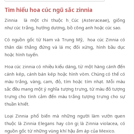
Tìm hiểu hoa cúc ngũ sắc zinnia
Zinnia là một chi thuộc
họ Cúc
(Asteraceae), giống
như cúc trắng, hướng dương, bồ công anh hoặc cúc sao.
Có nguồn gốc từ Nam và Trung Mỹ, hoa cúc Zinnia có
thân dài thẳng đứng và lá mọc đối xứng, hình bầu dục
hoặc hình tuyến.
Hoa cúc zinnia có nhiều kiểu dáng, từ một hàng cánh đến
cánh kép, cánh bán kép hoặc hình vòm. Chúng có thể có
màu trắng, vàng, cam, đỏ, tím hoặc tím nhạt. Mỗi màu
sắc đều mang một ý nghĩa tượng trưng, ​​từ màu đỏ tượng
trưng cho tình cảm đến màu trắng tượng trưng cho sự
thuần khiết.
Loại Zinnia phổ biến mà những người làm vườn quen
thuộc là Zinnia Elegans hay còn gọi là Zinnia violacea, có
nguồn gốc từ những vùng khí hậu ấm áp của Mexico.