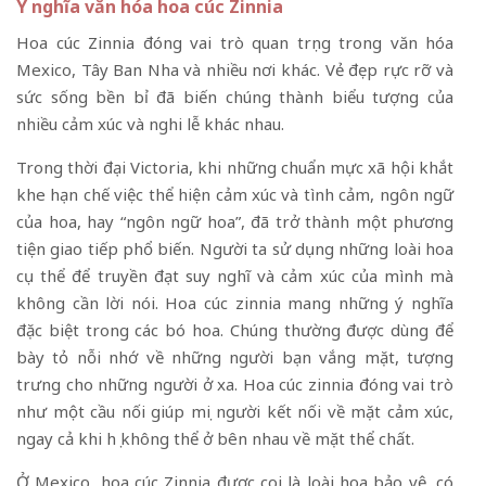
Ý nghĩa văn hóa hoa cúc Zinnia
Hoa cúc Zinnia đóng vai trò quan trọng trong văn hóa
Mexico, Tây Ban Nha và nhiều nơi khác. Vẻ đẹp rực rỡ và
sức sống bền bỉ đã biến chúng thành biểu tượng của
nhiều cảm xúc và nghi lễ khác nhau.
Trong thời đại Victoria, khi những chuẩn mực xã hội khắt
khe hạn chế việc thể hiện cảm xúc và tình cảm, ngôn ngữ
của hoa, hay “ngôn ngữ hoa”, đã trở thành một phương
tiện giao tiếp phổ biến. Người ta sử dụng những loài hoa
cụ thể để truyền đạt suy nghĩ và cảm xúc của mình mà
không cần lời nói. Hoa cúc zinnia mang những ý nghĩa
đặc biệt trong các bó hoa. Chúng thường được dùng để
bày tỏ nỗi nhớ về những người bạn vắng mặt, tượng
trưng cho những người ở xa. Hoa cúc zinnia đóng vai trò
như một cầu nối giúp mọi người kết nối về mặt cảm xúc,
ngay cả khi họ không thể ở bên nhau về mặt thể chất.
Ở Mexico, hoa cúc Zinnia được coi là loài hoa bảo vệ, có