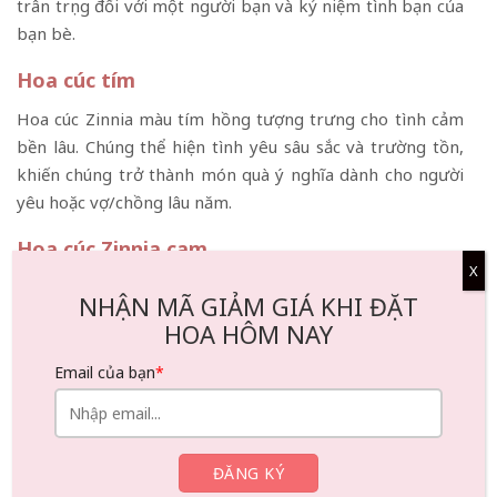
trân trọng đối với một người bạn và kỷ niệm tình bạn của
bạn bè.
Hoa cúc tím
Hoa cúc Zinnia màu tím hồng tượng trưng cho tình cảm
bền lâu. Chúng thể hiện tình yêu sâu sắc và trường tồn,
khiến chúng trở thành món quà ý nghĩa dành cho người
yêu hoặc vợ/chồng lâu năm.
Hoa cúc Zinnia cam
X
Hoa cúc Zinnia màu cam tượng trưng cho niềm vui và sự
NHẬN MÃ GIẢM GIÁ KHI ĐẶT
hăng hái. Chúng là cách để thể hiện niềm hạnh phúc và sự
HOA HÔM NAY
phấn khích của bạn dành cho ai đó hoặc điều gì đó.
Email của bạn
*
Ý nghĩa của hoa cúc vàng
Hoa cúc vàng tượng trưng cho sự tưởng nhớ. Hoa màu
vàng thường được dùng để tưởng niệm người đã khuất,
tượng trưng cho những kỷ niệm và tình yêu vĩnh cửu.