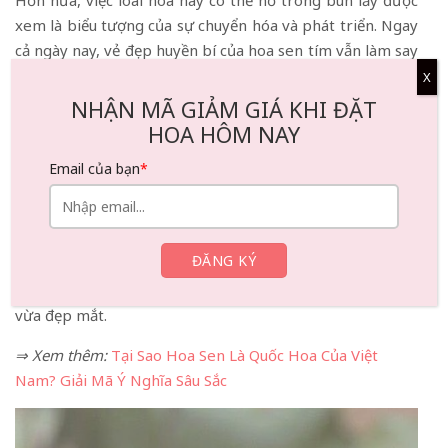
Hơn nữa, việc loài hoa này có thể nở trong bùn lầy được
xem là biểu tượng của sự chuyển hóa và phát triển. Ngay
cả ngày nay, vẻ đẹp huyền bí của hoa sen tím vẫn làm say
đắm lòng người, dẫn đến việc nó được sử dụng trong
X
nhiều hình thức nghệ thuật, hình xăm và trang trí nhà
NHẬN MÃ GIẢM GIÁ KHI ĐẶT
cửa. Tầm quan trọng lịch sử và văn hóa sâu sắc của loài
HOA HÔM NAY
hoa này càng làm tăng thêm chiều sâu cho ý nghĩa biểu
Email của bạn
*
tượng của nó.
Hoa sen tím là một điểm nhấn tuyệt đẹp cho bất kỳ
không gian nội thất nào, mang đến vẻ thanh lịch và yên
tĩnh. Bằng cách kết hợp loài hoa mang tính biểu tượng
này, bạn có thể tạo ra một không gian vừa thanh bình
vừa đẹp mắt.
⇒ Xem thêm:
Tại Sao Hoa Sen Là Quốc Hoa Của Việt
Nam? Giải Mã Ý Nghĩa Sâu Sắc