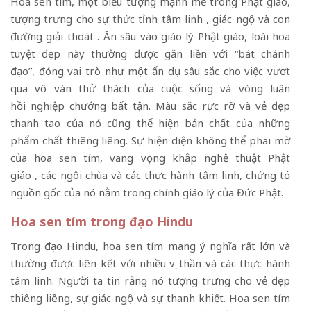
Hoa sen tím, một biểu tượng mạnh mẽ trong Phật giáo,
tượng trưng cho sự thức tỉnh tâm linh , giác ngộ và con
đường giải thoát . Ăn sâu vào giáo lý Phật giáo, loài hoa
tuyệt đẹp này thường được gắn liền với “bát chánh
đạo”, đóng vai trò như một ẩn dụ sâu sắc cho việc vượt
qua vô vàn thử thách của cuộc sống và vòng luân
hồi nghiệp chướng bất tận. Màu sắc rực rỡ và vẻ đẹp
thanh tao của nó cũng thể hiện bản chất của những
phẩm chất thiêng liêng. Sự hiện diện không thể phai mờ
của hoa sen tím, vang vọng khắp nghệ thuật Phật
giáo , các ngôi chùa và các thực hành tâm linh, chứng tỏ
nguồn gốc của nó nằm trong chính giáo lý của Đức Phật.
Hoa sen tím trong đạo Hindu
Trong đạo Hindu, hoa sen tím mang ý nghĩa rất lớn và
thường được liên kết với nhiều vị thần và các thực hành
tâm linh. Người ta tin rằng nó tượng trưng cho vẻ đẹp
thiêng liêng, sự giác ngộ và sự thanh khiết. Hoa sen tím