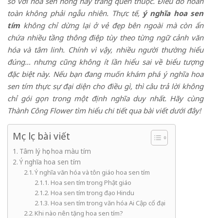
so với hoa sen hồng hay trắng quen thuộc. Điều đó hoàn
toàn không phải ngẫu nhiên.
Thực tế,
ý nghĩa hoa sen
tím
không chỉ dừng lại ở vẻ đẹp bên ngoài mà còn ẩn
chứa nhiều tầng thông điệp tùy theo từng ngữ cảnh văn
hóa và tâm linh. Chính vì vậy, nhiều người thường hiểu
đúng… nhưng cũng không ít lần hiểu sai về biểu tượng
đặc biệt này. Nếu bạn đang muốn khám phá ý nghĩa hoa
sen tím thực sự đại diện cho điều gì, thì câu trả lời không
chỉ gói gọn trong một định nghĩa duy nhất. Hãy cùng
Thành Công Flower tìm hiểu chi tiết qua bài viết dưới đây!
Mục lục bài viết
Tâm lý học hoa màu tím
Ý nghĩa hoa sen tím
Ý nghĩa văn hóa và tôn giáo hoa sen tím
Hoa sen tím trong Phật giáo
Hoa sen tím trong đạo Hindu
Hoa sen tím trong văn hóa Ai Cập cổ đại
Khi nào nên tặng hoa sen tím?