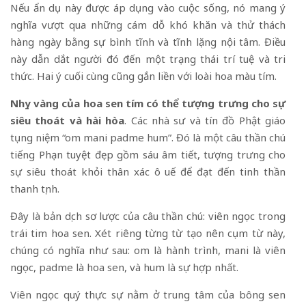
Nếu ẩn dụ này được áp dụng vào cuộc sống, nó mang ý
nghĩa vượt qua những cám dỗ khó khăn và thử thách
hàng ngày bằng sự bình tĩnh và tĩnh lặng nội tâm. Điều
này dẫn dắt người đó đến một trạng thái trí tuệ và tri
thức. Hai ý cuối cùng cũng gắn liền với loài hoa màu tím.
Nhụy vàng của hoa sen tím có thể tượng trưng cho sự
siêu thoát và hài hòa
. Các nhà sư và tín đồ Phật giáo
tụng niệm “om mani padme hum”. Đó là một câu thần chú
tiếng Phạn tuyệt đẹp gồm sáu âm tiết, tượng trưng cho
sự siêu thoát khỏi thân xác ô uế để đạt đến tinh thần
thanh tịnh.
Đây là bản dịch sơ lược của câu thần chú: viên ngọc trong
trái tim hoa sen. Xét riêng từng từ tạo nên cụm từ này,
chúng có nghĩa như sau: om là hành trình, mani là viên
ngọc, padme là hoa sen, và hum là sự hợp nhất.
Viên ngọc quý thực sự nằm ở trung tâm của bông sen