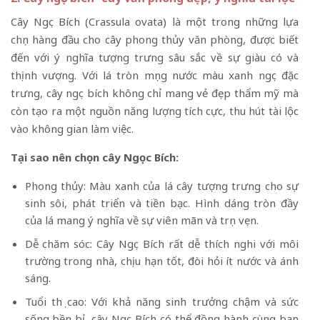
Cây Ngọc Bích (Crassula ovata) là một trong những lựa
chọn hàng đầu cho cây phong thủy văn phòng, được biết
đến với ý nghĩa tượng trưng sâu sắc về sự giàu có và
thịnh vượng. Với lá tròn mọng nước màu xanh ngọc đặc
trưng, cây ngọc bích không chỉ mang vẻ đẹp thẩm mỹ mà
còn tạo ra một nguồn năng lượng tích cực, thu hút tài lộc
vào không gian làm việc.
Tại sao nên chọn cây Ngọc Bích:
Phong thủy: Màu xanh của lá cây tượng trưng cho sự
sinh sôi, phát triển và tiền bạc. Hình dáng tròn đầy
của lá mang ý nghĩa về sự viên mãn và trọn vẹn.
Dễ chăm sóc: Cây Ngọc Bích rất dễ thích nghi với môi
trường trong nhà, chịu hạn tốt, đòi hỏi ít nước và ánh
sáng.
Tuổi thọ cao: Với khả năng sinh trưởng chậm và sức
sống bền bỉ, cây Ngọc Bích có thể đồng hành cùng bạn