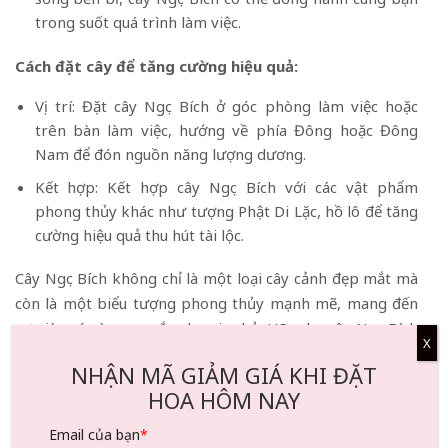
trong suốt quá trình làm việc.
Cách đặt cây để tăng cường hiệu quả:
Vị trí: Đặt cây Ngọc Bích ở góc phòng làm việc hoặc
trên bàn làm việc, hướng về phía Đông hoặc Đông
Nam để đón nguồn năng lượng dương.
Kết hợp: Kết hợp cây Ngọc Bích với các vật phẩm
phong thủy khác như tượng Phật Di Lặc, hồ lô để tăng
cường hiệu quả thu hút tài lộc.
Cây Ngọc Bích không chỉ là một loại cây cảnh đẹp mắt mà
còn là một biểu tượng phong thủy mạnh mẽ, mang đến
sự giàu có và may mắn cho gia chủ. Hãy chọn cây Ngọc Bích
X
để tạo ra một không gian làm việc tràn đầy năng lượng
NHẬN MÃ GIẢM GIÁ KHI ĐẶT
tích cực và thu hút những cơ hội mới.
HOA HÔM NAY
Email của bạn
*