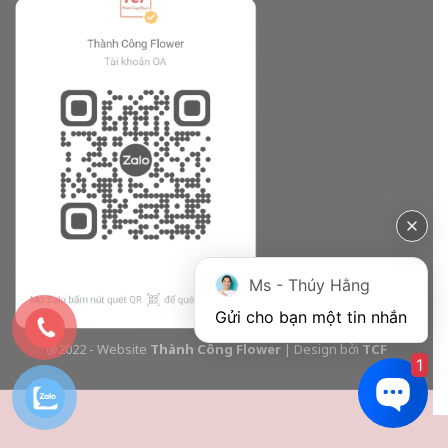
Ms - Thúy Hằng
Gửi cho bạn một tin nhắn
@2022 - Website
Thành Công Flower
| Design bởi
TCF
1