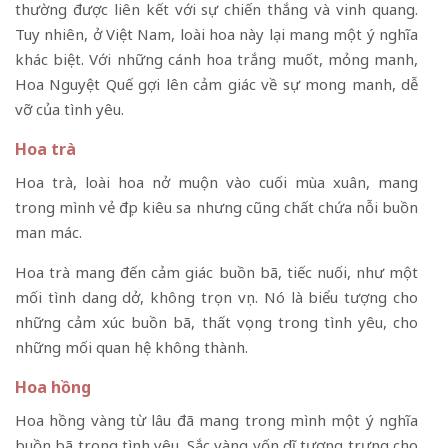
thường được liên kết với sự chiến thắng và vinh quang.
Tuy nhiên, ở Việt Nam, loài hoa này lại mang một ý nghĩa
khác biệt. Với những cánh hoa trắng muốt, mỏng manh,
Hoa Nguyệt Quế gợi lên cảm giác về sự mong manh, dễ
vỡ của tình yêu.
Hoa trà
Hoa trà, loài hoa nở muộn vào cuối mùa xuân, mang
trong mình vẻ đẹp kiêu sa nhưng cũng chất chứa nỗi buồn
man mác.
Hoa trà mang đến cảm giác buồn bã, tiếc nuối, như một
mối tình dang dở, không trọn vẹn. Nó là biểu tượng cho
những cảm xúc buồn bã, thất vọng trong tình yêu, cho
những mối quan hệ không thành.
Hoa hồng
Hoa hồng vàng từ lâu đã mang trong mình một ý nghĩa
buồn bã trong tình yêu. Sắc vàng vốn dĩ tượng trưng cho