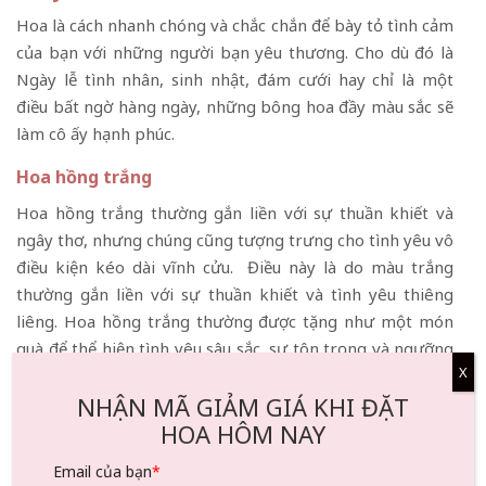
Hoa là cách nhanh chóng và chắc chắn để bày tỏ tình cảm
của bạn với những người bạn yêu thương. Cho dù đó là
Ngày lễ tình nhân, sinh nhật, đám cưới hay chỉ là một
điều bất ngờ hàng ngày, những bông hoa đầy màu sắc sẽ
làm cô ấy hạnh phúc.
Hoa hồng trắng
Hoa hồng trắng thường gắn liền với sự thuần khiết và
ngây thơ, nhưng chúng cũng tượng trưng cho tình yêu vô
điều kiện kéo dài vĩnh cửu. Điều này là do màu trắng
thường gắn liền với sự thuần khiết và tình yêu thiêng
liêng. Hoa hồng trắng thường được tặng như một món
quà để thể hiện tình yêu sâu sắc, sự tôn trọng và ngưỡng
X
mộ. Nó cũng có thể đại diện cho lòng trung thành và
NHẬN MÃ GIẢM GIÁ KHI ĐẶT
chung thủy của một mối quan hệ lâu dài, cũng như sự
HOA HÔM NAY
trong sáng của một tình yêu không có động cơ thầm kín
hay ham muốn ích kỷ.
Email của bạn
*