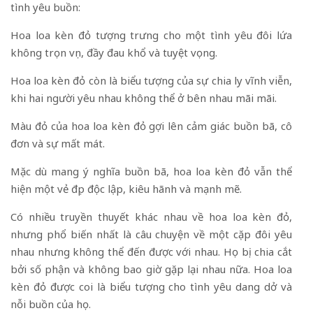
tình yêu buồn:
Hoa loa kèn đỏ tượng trưng cho một tình yêu đôi lứa
không trọn vẹn, đầy đau khổ và tuyệt vọng.
Hoa loa kèn đỏ còn là biểu tượng của sự chia ly vĩnh viễn,
khi hai người yêu nhau không thể ở bên nhau mãi mãi.
Màu đỏ của hoa loa kèn đỏ gợi lên cảm giác buồn bã, cô
đơn và sự mất mát.
Mặc dù mang ý nghĩa buồn bã, hoa loa kèn đỏ vẫn thể
hiện một vẻ đẹp độc lập, kiêu hãnh và mạnh mẽ.
Có nhiều truyền thuyết khác nhau về hoa loa kèn đỏ,
nhưng phổ biến nhất là câu chuyện về một cặp đôi yêu
nhau nhưng không thể đến được với nhau. Họ bị chia cắt
bởi số phận và không bao giờ gặp lại nhau nữa. Hoa loa
kèn đỏ được coi là biểu tượng cho tình yêu dang dở và
nỗi buồn của họ.