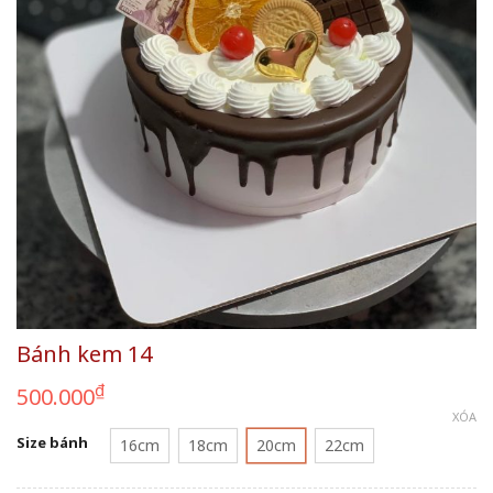
Bánh kem 14
₫
500.000
XÓA
Size bánh
16cm
18cm
20cm
22cm