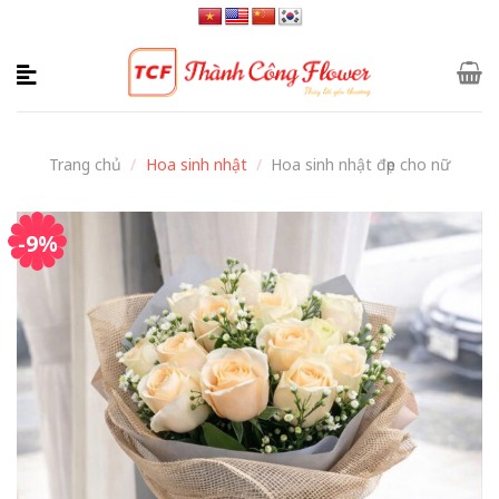
Skip
to
content
Trang chủ
/
Hoa sinh nhật
/
Hoa sinh nhật đẹp cho nữ
-9%