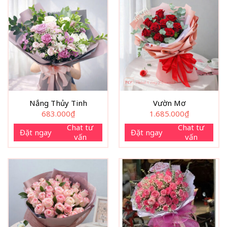
Lá xanh tươi giúp tổng thể hài hòa, tự nhiên
Giấy gói tone trung tính kết hợp lưới bố sang trọng
Nơ lụa nâu trầm tạo cảm giác ấm áp, tinh tế
Tên gọi “Hạnh Phúc Gõ Cửa” như một lời chúc rằng niềm vui
và những điều tốt đẹp sẽ tìm đến người nhận, bắt đầu từ
khoảnh khắc họ cầm trên tay bó hoa này.
Nắng Thủy Tinh
Vườn Mơ
683.000
₫
1.685.000
₫
Chat tư
Chat tư
Đặt ngay
Đặt ngay
vấn
vấn