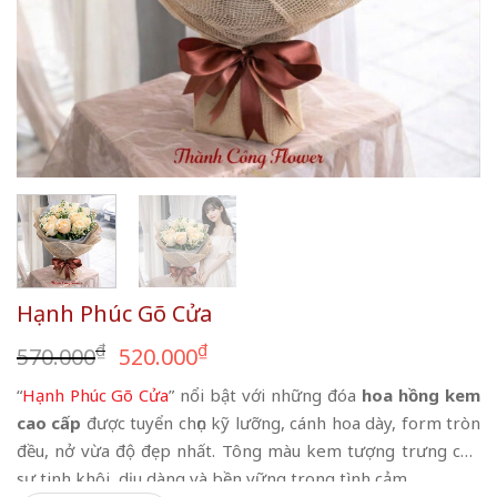
Hạnh Phúc Gõ Cửa
Giá
Giá
₫
₫
570.000
520.000
gốc
hiện
“
Hạnh Phúc Gõ Cửa
” nổi bật với những đóa
hoa hồng kem
là:
tại
cao cấp
được tuyển chọn kỹ lưỡng, cánh hoa dày, form tròn
570.000₫.
là:
đều, nở vừa độ đẹp nhất. Tông màu kem tượng trưng cho
520.000₫.
sự tinh khôi, dịu dàng và bền vững trong tình cảm.