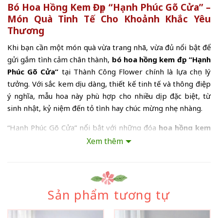
Bó Hoa Hồng Kem Đẹp “Hạnh Phúc Gõ Cửa” –
Món Quà Tinh Tế Cho Khoảnh Khắc Yêu
Thương
Khi bạn cần một món quà vừa trang nhã, vừa đủ nổi bật để
gửi gắm tình cảm chân thành,
bó hoa hồng kem đẹp “Hạnh
Phúc Gõ Cửa”
tại Thành Công Flower chính là lựa chọn lý
tưởng. Với sắc kem dịu dàng, thiết kế tinh tế và thông điệp
ý nghĩa, mẫu hoa này phù hợp cho nhiều dịp đặc biệt, từ
sinh nhật, kỷ niệm đến tỏ tình hay chúc mừng nhẹ nhàng.
“Hạnh Phúc Gõ Cửa” nổi bật với những đóa
hoa hồng kem
cao cấp
được tuyển chọn kỹ lưỡng, cánh hoa dày, form tròn
Xem thêm
đều, nở vừa độ đẹp nhất. Tông màu kem tượng trưng cho
sự tinh khôi, dịu dàng và bền vững trong tình cảm.
Bó hoa được phối cùng:
Sản phẩm tương tự
Hoa baby trắng nhỏ xinh tạo điểm nhấn mềm mại