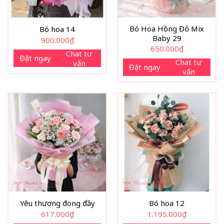
Bó Hoa Hồng Đỏ Mix
Bó hoa 14
Baby 29
900.000
₫
650.000
₫
Chat tư
Đặt ngay
Chat tư
vấn
Đặt ngay
vấn
Yêu thương đong đầy
Bó hoa 12
617.000
₫
1.195.000
₫