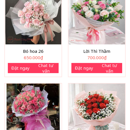
Bó hoa 26
Lời Thì Thầm
650.000
₫
700.000
₫
Chat tư
Chat tư
Đặt ngay
Đặt ngay
vấn
vấn