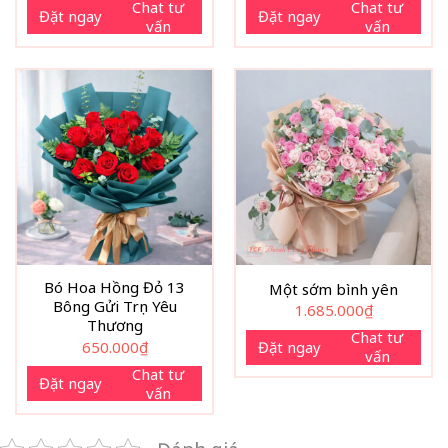
Chat tư
Chat tư
Đặt ngay
Đặt ngay
vấn
vấn
Bó Hoa Hồng Đỏ 13
Một sớm bình yên
Bông Gửi Trọn Yêu
1.685.000
₫
Thương
Chat tư
650.000
₫
Đặt ngay
vấn
Chat tư
Đặt ngay
vấn