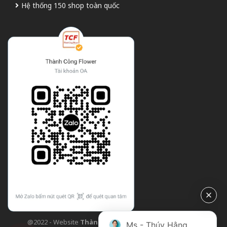
Hệ thống 150 shop toàn quốc
@2022 - Website
Thành Công Flower
| Design bởi
TCF
Ms - Thúy Hằng