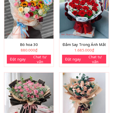
Bó hoa 30
Đắm Say Trong Ánh Mắt
880.000
₫
1.685.000
₫
Chat tư
Chat tư
Đặt ngay
Đặt ngay
vấn
vấn