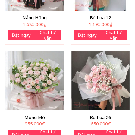
Nắng Hồng
Bó hoa 12
1.685.000
₫
1.195.000
₫
Chat tư
Chat tư
Đặt ngay
Đặt ngay
vấn
vấn
Mộng Mơ
Bó hoa 26
955.000
₫
650.000
₫
Chat tư
Chat tư
Đặt ngay
Đặt ngay