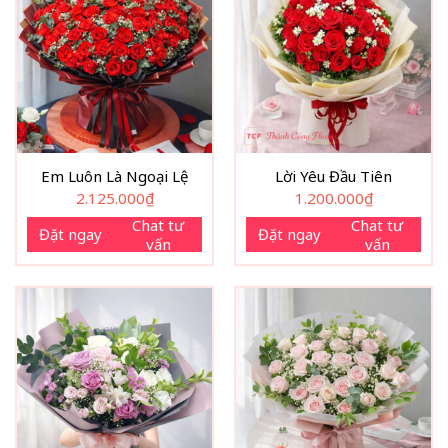
Em Luôn Là Ngoại Lệ
Lời Yêu Đầu Tiên
2.125.000
₫
1.200.000
₫
Chat tư
Chat tư
Đặt ngay
Đặt ngay
vấn
vấn