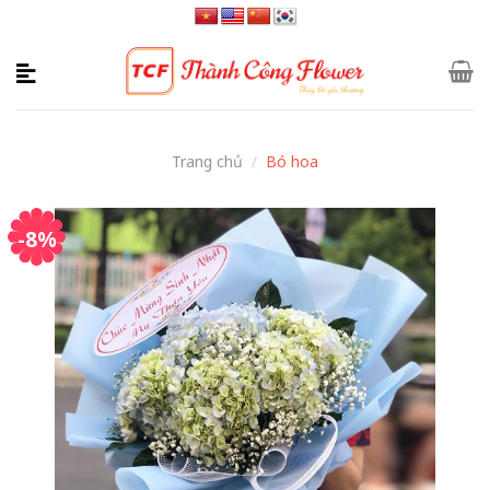
Skip
to
content
Trang chủ
/
Bó hoa
-8%