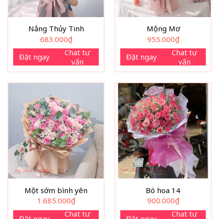
Nắng Thủy Tinh
Mộng Mơ
683.000
₫
955.000
₫
Chat tư
Chat tư
Đặt ngay
Đặt ngay
vấn
vấn
Một sớm bình yên
Bó hoa 14
1.685.000
₫
900.000
₫
Chat tư
Chat tư
Đặt ngay
Đặt ngay