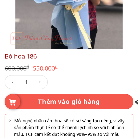
Bó hoa 186
Giá
Giá
₫
₫
600.000
550.000
gốc
hiện
Bó hoa 186 số lượng
là:
tại
600.000₫.
là:
550.000₫.
Thêm vào giỏ hàng
Mỗi nghệ nhân cắm hoa sẽ có sự sáng tạo riêng, vì vậy
sản phẩm thực tế có thể chênh lệch nhẹ so với hình ảnh
mẫu. TCF cam kết đạt khoảng 90%–95% so với mẫu.