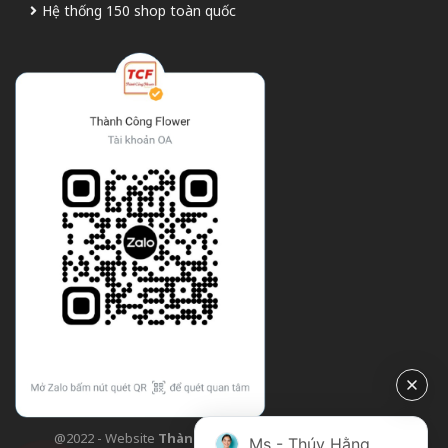
Hệ thống 150 shop toàn quốc
@2022 - Website
Thành Công Flower
| Design bởi
TCF
Ms - Thúy Hằng