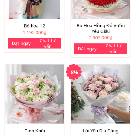
Bó Hoa Hồng Đỏ Vườn
Bó hoa 12
Yêu Giấu
1.195.000
₫
2.505.000
₫
Chat tư
Đặt ngay
Chat tư
vấn
Đặt ngay
vấn
-8%
Bó hoa hướng dương là thông điệp tích cực được gửi đi bằ
Tinh Khôi
Lời Yêu Dịu Dàng
nguồn năng lượng ấm áp.