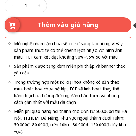
Chạm Vào Tim Em số lượng
thân như một lời động viên thầm lặng. Hoa hướng dương
không nói về nỗi buồn, mà luôn mang theo tinh thần
hướng về ánh sáng – rất phù hợp với những ai đang bắt
Thêm vào giỏ hàng
đầu hành trình mới hoặc cần thêm niềm tin để bước tiếp.
Mỗi nghệ nhân cắm hoa sẽ có sự sáng tạo riêng, vì vậy
sản phẩm thực tế có thể chênh lệch nhẹ so với hình ảnh
mẫu. TCF cam kết đạt khoảng 90%–95% so với mẫu.
Sản phẩm được tặng kèm miễn phí thiệp và banner theo
yêu cầu.
Trong trường hợp một số loại hoa không có sẵn theo
mùa hoặc hoa chưa nở kịp, TCF sẽ linh hoạt thay thế
bằng loại hoa tương đương, đảm bảo form và phong
cách gần nhất với mẫu đã chọn.
Miễn phí giao hàng nội thành cho đơn từ 500.000đ tại Hà
Nội, TP.HCM, Đà Nẵng. Khu vực ngoại thành dưới 10km:
50.000đ–80.000đ; trên 10km: 80.000đ–150.000đ (tùy khu
vực).