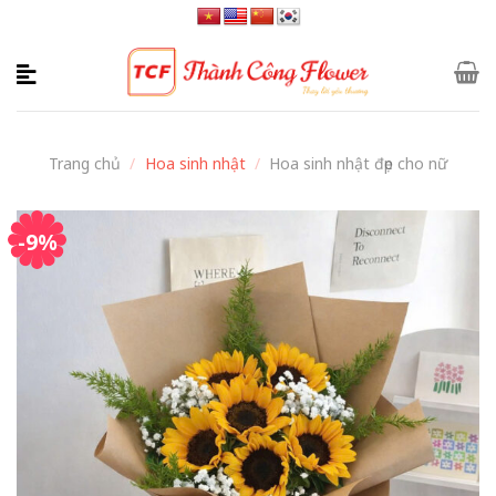
Skip
to
content
Trang chủ
/
Hoa sinh nhật
/
Hoa sinh nhật đẹp cho nữ
-9%