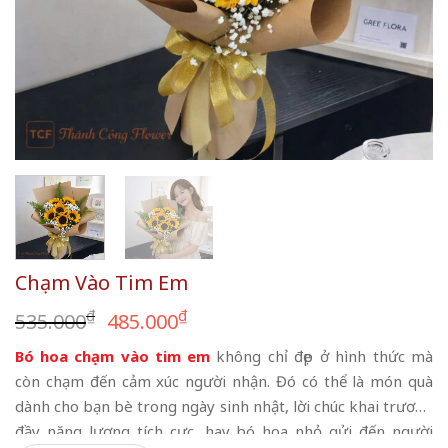
Chạm Vào Tim Em
Giá
Giá
₫
₫
535.000
485.000
gốc
hiện
Bó hoa chạm vào tim em
không chỉ đẹp ở hình thức mà
là:
tại
còn chạm đến cảm xúc người nhận. Đó có thể là món quà
535.000₫.
là:
dành cho bạn bè trong ngày sinh nhật, lời chúc khai trương
485.000₫.
đầy năng lượng tích cực, hay bó hoa nhỏ gửi đến người