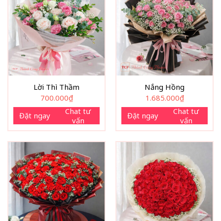
Lời Thì Thầm
Nắng Hồng
700.000
₫
1.685.000
₫
Chat tư
Chat tư
Đặt ngay
Đặt ngay
vấn
vấn