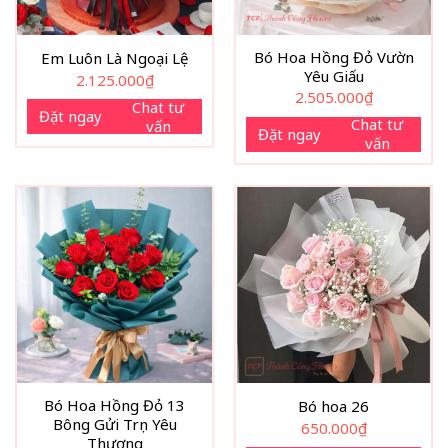
Bó Hoa Hồng Đỏ Vườn
Em Luôn Là Ngoại Lệ
Yêu Giấu
2.125.000
₫
2.505.000
₫
Chat tư
Đặt ngay
Chat tư
vấn
Đặt ngay
vấn
Bó Hoa Hồng Đỏ 13
Bó hoa 26
Bông Gửi Trọn Yêu
650.000
₫
Thương