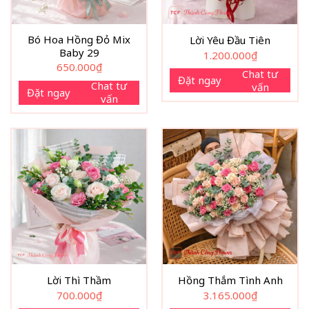
Bó Hoa Hồng Đỏ Mix
Lời Yêu Đầu Tiên
Baby 29
1.200.000
₫
650.000
₫
Chat tư
Đặt ngay
Chat tư
vấn
Đặt ngay
vấn
Lời Thì Thầm
Hồng Thắm Tình Anh
700.000
₫
3.165.000
₫