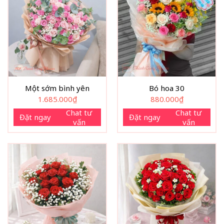
Một sớm bình yên
Bó hoa 30
1.685.000
₫
880.000
₫
Chat tư
Chat tư
Đặt ngay
Đặt ngay
vấn
vấn