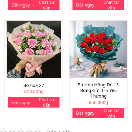
Chat tư
Chat tư
Đặt ngay
Đặt ngay
vấn
vấn
Bó Hoa Hồng Đỏ 13
Bó hoa 27
Bông Gửi Trọn Yêu
620.000
₫
Thương
Chat tư
Đặt ngay
650.000
₫
vấn
Chat tư
Đặt ngay
vấn