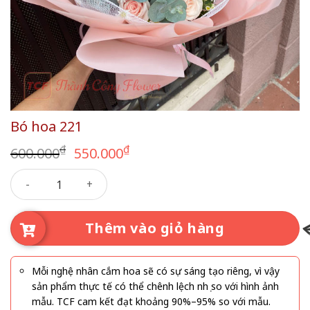
Bó hoa 221
Giá
Giá
₫
₫
600.000
550.000
gốc
hiện
Bó hoa 221 số lượng
là:
tại
600.000₫.
là:
550.000₫.
Thêm vào giỏ hàng
Mỗi nghệ nhân cắm hoa sẽ có sự sáng tạo riêng, vì vậy
sản phẩm thực tế có thể chênh lệch nhẹ so với hình ảnh
mẫu. TCF cam kết đạt khoảng 90%–95% so với mẫu.