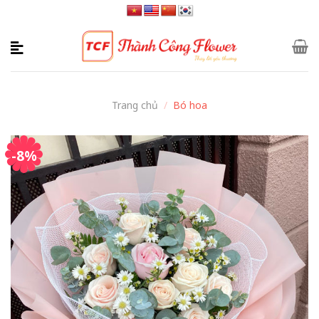
Skip
to
content
Trang chủ
/
Bó hoa
-8%