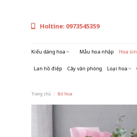
Skip
to
content
Holtine: 0973545359
Kiểu dáng hoa
Mẫu hoa nhập
Hoa sin
Lan hồ điệp
Cây văn phòng
Loại hoa
Trang chủ
/
Bó hoa