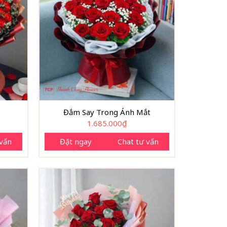
Đắm Say Trong Ánh Mắt
1.685.000
₫
 vấn
Đặt ngay
Chat tư vấn