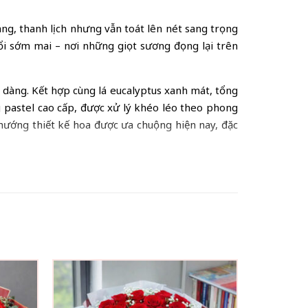
ng, thanh lịch nhưng vẫn toát lên nét sang trọng
ổi sớm mai – nơi những giọt sương đọng lại trên
 dàng. Kết hợp cùng lá eucalyptus xanh mát, tổng
g pastel cao cấp, được xử lý khéo léo theo phong
 hướng thiết kế hoa được ưa chuộng hiện nay, đặc
hồng kem và gam màu pastel truyền tải thông điệp
hoặc đồng nghiệp trong các dịp như
hoa sinh nhật
,
hù hợp để trang trí không gian sống hoặc studio,