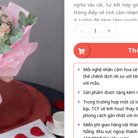
nghĩa sâu sắc. Sự kết hợp g
thông điệp về tình cảm nhẹ n
lý tưởng để dành tặng người
Sương Mai Tinh Khôi số lượ
như sinh nhật, kỷ niệm, ngày 
sống thường ngày. Ngoài ra, 
sống hoặc studio, góp phần tạ
Th
Mỗi nghệ nhân cắm hoa sẽ c
thể chênh lệch nhẹ so với
với mẫu.
Sản phẩm được tặng kèm mi
Trong trường hợp một số l
kịp, TCF sẽ linh hoạt thay
phong cách gần nhất với m
Miễn phí giao hàng nội thà
Nẵng. Khu vực ngoại thành