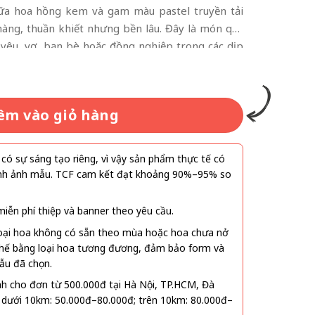
iữa hoa hồng kem và gam màu pastel truyền tải
hàng, thuần khiết nhưng bền lâu. Đây là món quà
 yêu, vợ, bạn bè hoặc đồng nghiệp trong các dịp
ng
lễ hay đơn giản là một lời chúc tinh tế trong cuộc
bó hoa cũng rất phù hợp để trang trí không gian
o nên cảm giác ấm áp và thanh lịch.
êm vào giỏ hàng
ó sự sáng tạo riêng, vì vậy sản phẩm thực tế có
 hình ảnh mẫu. TCF cam kết đạt khoảng 90%–95% so
ễn phí thiệp và banner theo yêu cầu.
oại hoa không có sẵn theo mùa hoặc hoa chưa nở
 thế bằng loại hoa tương đương, đảm bảo form và
ẫu đã chọn.
nh cho đơn từ 500.000đ tại Hà Nội, TP.HCM, Đà
 dưới 10km: 50.000đ–80.000đ; trên 10km: 80.000đ–