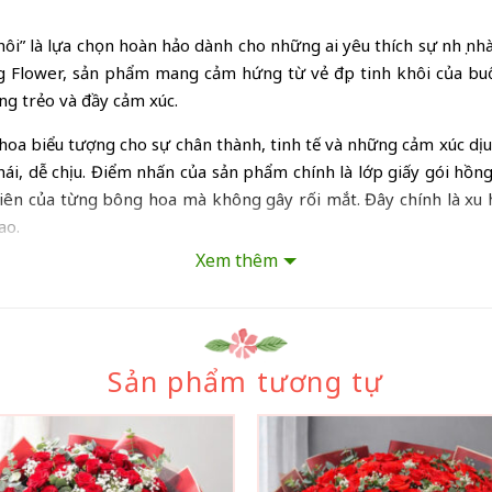
” là lựa chọn hoàn hảo dành cho những ai yêu thích sự nhẹ nhà
g Flower, sản phẩm mang cảm hứng từ vẻ đẹp tinh khôi của bu
ng trẻo và đầy cảm xúc.
a biểu tượng cho sự chân thành, tinh tế và những cảm xúc dịu
hái, dễ chịu. Điểm nhấn của sản phẩm chính là lớp giấy gói hồn
nhiên của từng bông hoa mà không gây rối mắt. Đây chính là xu
ao.
Xem thêm
inh Khôi” còn mang nhiều ý nghĩa sâu sắc. Sự kết hợp giữa hoa 
u. Đây là món quà lý tưởng để dành tặng người yêu, vợ, bạn bè 
inh tế trong cuộc sống thường ngày. Ngoài ra, bó hoa cũng rất p
Sản phẩm tương tự