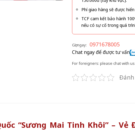
150.000đ (tùy khu vực).
Phí giao hàng sẽ được hiển 
TCF cam kết bảo hành 100
nếu có sự cố trong quá trì
0971678005
Gọi ngay:
Chat ngay để được tư vấn
For foreigners: please chat with us 
Đánh 
uốc “Sương Mai Tinh Khôi” – Vẻ Đ