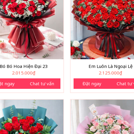
Bó Bó Hoa Hiện Đại 23
Em Luôn Là Ngoại Lệ
2.015.000
₫
2.125.000
₫
ặt ngay
Chat tư vấn
Đặt ngay
Chat tư