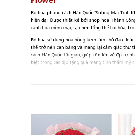
Bó hoa phong cách Hàn Quốc “Sương Mai Tinh Khôi
hiện đại. Được thiết kế bởi shop hoa Thành Côn
cánh hoa mềm mại, tạo nên tổng thể hài hòa, tro
Bó hoa sử dụng hoa hồng kem làm chủ đạo loài ho
thể trở nên cân bằng và mang lại cảm giác thư t
cách Hàn Quốc tối giản, giúp tôn lên vẻ đẹp tự 
biệt trong các dịp tặng quà mang tính thẩm mỹ c
Không chỉ đẹp về hình thức, bó hoa “Sương Mai T
về tình cảm nhẹ nhàng, thuần khiết nhưng bền lâ
kỷ niệm, ngày lễ hay đơn giản là một lời chúc t
góp phần tạo nên cảm giác ấm áp và thanh lịch.