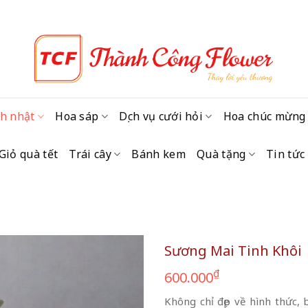
h nhật
Hoa sáp
Dịch vụ cưới hỏi
Hoa chúc mừng
Giỏ quà tết
Trái cây
Bánh kem
Quà tặng
Tin tức
Sương Mai Tinh Khôi
₫
600.000
Không chỉ đẹp về hình thức,