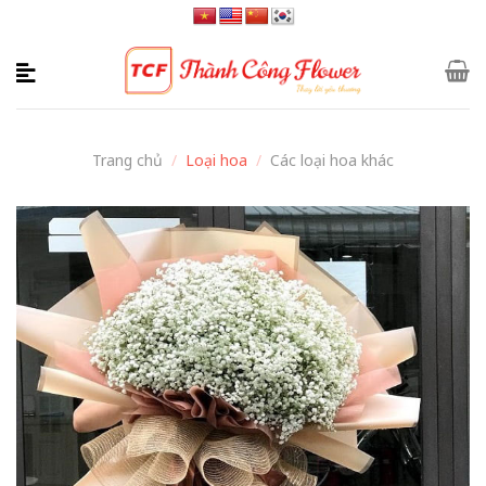
Skip
to
content
Trang chủ
/
Loại hoa
/
Các loại hoa khác