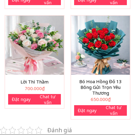
vấn
vấn
Bó Hoa Hồng Đỏ 13
Lời Thì Thầm
Bông Gửi Trọn Yêu
700.000
₫
Thương
Chat tư
Đặt ngay
650.000
₫
vấn
Chat tư
Đặt ngay
vấn
Đánh giá