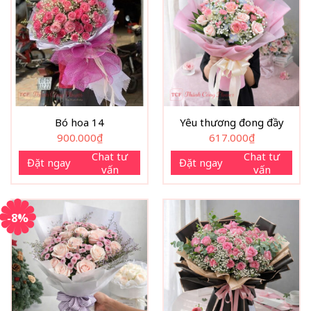
Bó hoa 14
Yêu thương đong đầy
900.000
₫
617.000
₫
Chat tư
Chat tư
Đặt ngay
Đặt ngay
vấn
vấn
-8%