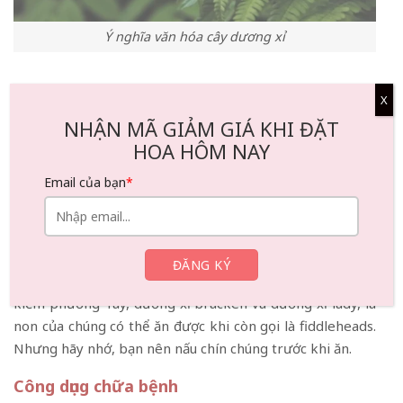
Ý nghĩa văn hóa cây dương xỉ
Công dụng của cây dương xỉ
X
Ứng dụng trong ẩm thực
NHẬN MÃ GIẢM GIÁ KHI ĐẶT
HOA HÔM NAY
Chồi dương xỉ là những lá non của cây dương xỉ trước khi
chúng nở ra, và bạn thường chỉ tìm thấy chúng trong vài
Email của bạn
*
tuần vào mùa xuân. Chồi dương xỉ của cây dương xỉ đà
điểu là ngon nhất vì chúng có vị giống như măng tây. Mọi
người thích xào chúng với bơ và tỏi.
Ngoài ra còn có các loại dương xỉ khác, như dương xỉ
kiếm phương Tây, dương xỉ bracken và dương xỉ lady, lá
non của chúng có thể ăn được khi còn gọi là fiddleheads.
Nhưng hãy nhớ, bạn nên nấu chín chúng trước khi ăn.
Công dụng chữa bệnh