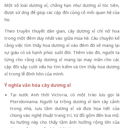
Một số loài dương xỉ, chẳng hạn như dương xỉ tóc tiên,
được sử dụng để giúp các cặp đôi củng cố mối quan hệ của
họ.
Theo truyền thuyết dân gian, cây dương xỉ chỉ nở hoa
trong một đêm duy nhất vào giữa mùa hè. Câu chuyện kể
rằng việc tìm thấy hoa dương xỉ vào đêm đó sẽ mang lại
sự giàu có và hạnh phúc suốt đời. Thêm vào đó, người ta
từng cho rằng cây dương xỉ mang lại may mắn cho các
cặp đôi sắp cưới nếu họ tìm kiếm và tìm thấy hoa dương
xỉ trong lễ đính hôn của mình.
Ý nghĩa văn hóa cây dương xỉ
Tại nước Anh
thời Victoria
, có một trào lưu gọi là
Pteridomania. Người ta trồng dương xỉ làm cây cảnh
trong nhà, sưu tầm dương xỉ và đưa họa tiết của
chúng vào nghệ thuật trang trí, từ đồ gốm đến bia mộ.
Xu hướng này cho thấy tầm ảnh hưởng rộng lớn của