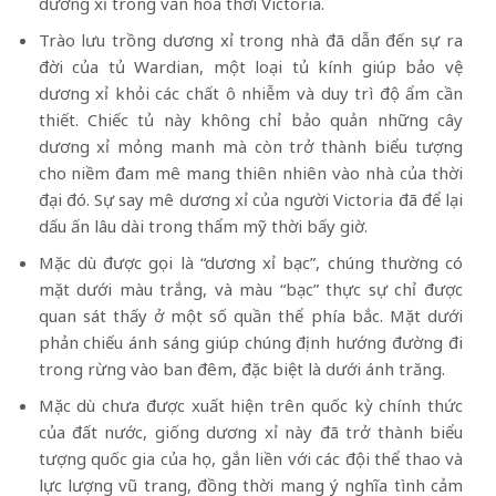
dương xỉ trong văn hóa thời Victoria.
Trào lưu trồng dương xỉ trong nhà đã dẫn đến sự ra
đời của tủ Wardian, một loại tủ kính giúp bảo vệ
dương xỉ khỏi các chất ô nhiễm và duy trì độ ẩm cần
thiết. Chiếc tủ này không chỉ bảo quản những cây
dương xỉ mỏng manh mà còn trở thành biểu tượng
cho niềm đam mê mang thiên nhiên vào nhà của thời
đại đó. Sự say mê dương xỉ của người Victoria đã để lại
dấu ấn lâu dài trong thẩm mỹ thời bấy giờ.
Mặc dù được gọi là “dương xỉ bạc”, chúng thường có
mặt dưới màu trắng, và màu “bạc” thực sự chỉ được
quan sát thấy ở một số quần thể phía bắc. Mặt dưới
phản chiếu ánh sáng giúp chúng định hướng đường đi
trong rừng vào ban đêm, đặc biệt là dưới ánh trăng.
Mặc dù chưa được xuất hiện trên quốc kỳ chính thức
của đất nước, giống dương xỉ này đã trở thành biểu
tượng quốc gia của họ, gắn liền với các đội thể thao và
lực lượng vũ trang, đồng thời mang ý nghĩa tình cảm