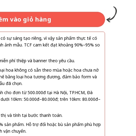
êm vào giỏ hàng
ó sự sáng tạo riêng, vì vậy sản phẩm thực tế có
 hình ảnh mẫu. TCF cam kết đạt khoảng 90%–95% so
ễn phí thiệp và banner theo yêu cầu.
oại hoa không có sẵn theo mùa hoặc hoa chưa nở
 thế bằng loại hoa tương đương, đảm bảo form và
ẫu đã chọn.
nh cho đơn từ 500.000đ tại Hà Nội, TP.HCM, Đà
 dưới 10km: 50.000đ–80.000đ; trên 10km: 80.000đ–
thị và tính tại bước thanh toán.
% sản phẩm. Hỗ trợ đổi hoặc bù sản phẩm phù hợp
nh vận chuyển.