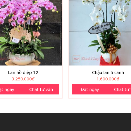
Lan hồ điệp 12
Chậu lan 5 cành
3.250.000
₫
1.600.000
₫
ặt ngay
Chat tư vấn
Đặt ngay
Chat tư