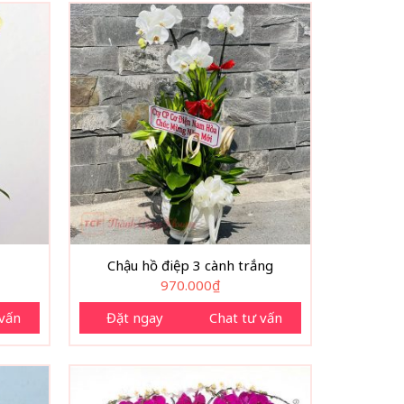
Chậu hồ điệp 3 cành trắng
970.000
₫
 vấn
Đặt ngay
Chat tư vấn