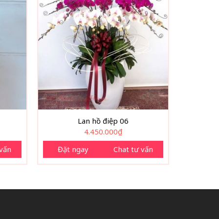
Lan hồ điệp 06
4.450.000
₫
 vấn
Đặt ngay
Chat tư vấn