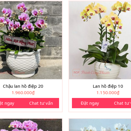
Chậu lan hồ điệp 20
Lan hồ điệp 10
1.960.000
₫
1.150.000
₫
ặt ngay
Chat tư vấn
Đặt ngay
Chat tư