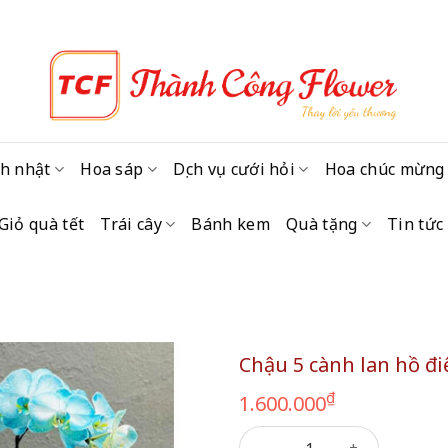
h nhật
Hoa sáp
Dịch vụ cưới hỏi
Hoa chúc mừng
Giỏ quà tết
Trái cây
Bánh kem
Quà tặng
Tin tức
Chậu 5 cành lan hồ đi
₫
1.600.000
Chậu 5 cành lan hồ điệp số l