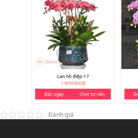
Lan hồ điệp 17
1.800.000
₫
Đặt ngay
Chat tư vấn
Đ
Đánh giá