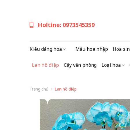
Skip
to
content
Holtine: 0973545359
Kiểu dáng hoa
Mẫu hoa nhập
Hoa sin
Lan hồ điệp
Cây văn phòng
Loại hoa
Trang chủ
/
Lan hồ điệp