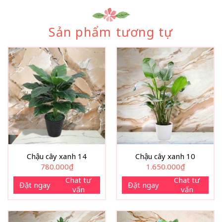
Sản phẩm tương tự
Chậu cây xanh 14
Chậu cây xanh 10
780.000
₫
1.650.000
₫
Chat tư
Chat tư
Đặt ngay
Đặt ngay
vấn
vấn