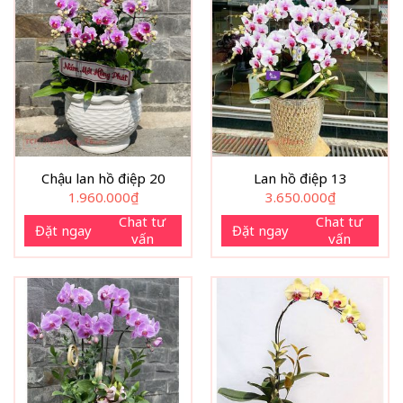
Chậu lan hồ điệp 20
Lan hồ điệp 13
1.960.000
₫
3.650.000
₫
Chat tư
Chat tư
Đặt ngay
Đặt ngay
vấn
vấn