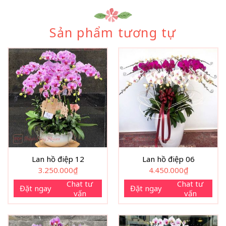
Sản phẩm tương tự
Lan hồ điệp 12
Lan hồ điệp 06
3.250.000
₫
4.450.000
₫
Chat tư
Chat tư
Đặt ngay
Đặt ngay
vấn
vấn