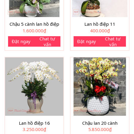
Chậu 5 cành lan hồ điệp
Lan hồ điệp 11
1.600.000
₫
400.000
₫
Chat tư
Chat tư
Đặt ngay
Đặt ngay
vấn
vấn
Lan hồ điệp 16
Chậu lan 20 cành
3.250.000
₫
5.850.000
₫