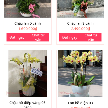
Chậu lan 5 cành
Chậu lan 8 cành
1.600.000
₫
2.490.000
₫
Chat tư
Chat tư
Đặt ngay
Đặt ngay
vấn
vấn
Chậu hồ điệp vàng 03
Lan hồ điệp 03
cành
2.000.000
₫