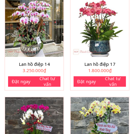
Lan hồ điệp 14
Lan hồ điệp 17
3.250.000
₫
1.800.000
₫
Chat tư
Chat tư
Đặt ngay
Đặt ngay
vấn
vấn