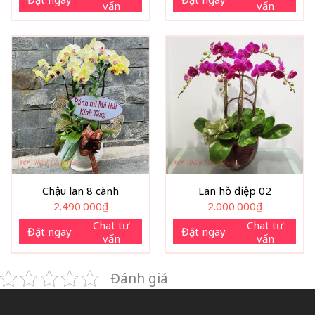
vấn
vấn
Chậu lan 8 cành
Lan hồ điệp 02
2.490.000
₫
2.000.000
₫
Chat tư
Chat tư
Đặt ngay
Đặt ngay
vấn
vấn
Đánh giá