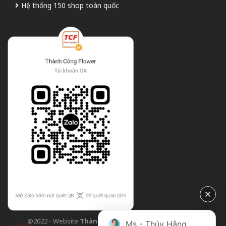
Hệ thống 150 shop toàn quốc
@2022 - Website
Thành Công Flower
| Design bởi
TCF
Ms - Thúy Hằng