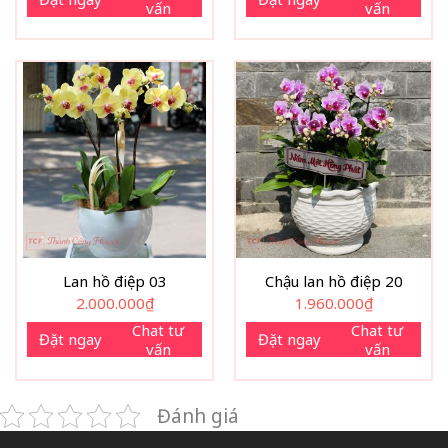
vấn
vấn
Lan hồ điệp 03
Chậu lan hồ điệp 20
2.000.000
₫
1.960.000
₫
Chat tư
Chat tư
Đặt ngay
Đặt ngay
vấn
vấn
Đánh giá