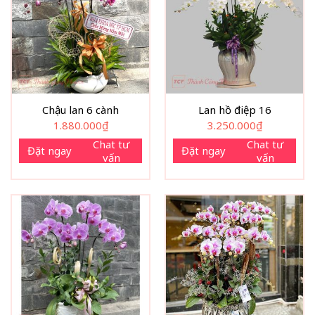
Chậu lan 6 cành
Lan hồ điệp 16
1.880.000
₫
3.250.000
₫
Chat tư
Chat tư
Đặt ngay
Đặt ngay
vấn
vấn