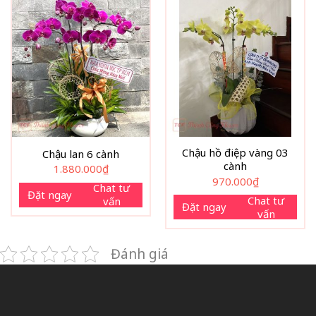
Chậu hồ điệp vàng 03
Chậu lan 6 cành
cành
1.880.000
₫
970.000
₫
Chat tư
Đặt ngay
Chat tư
vấn
Đặt ngay
vấn
Đánh giá