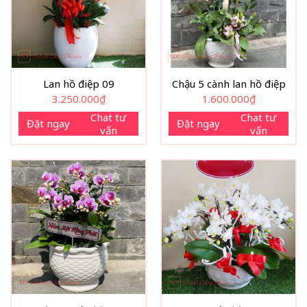
Lan hồ điệp 09
Chậu 5 cành lan hồ điệp
3.250.000
₫
1.600.000
₫
Chat tư
Chat tư
Đặt ngay
Đặt ngay
vấn
vấn