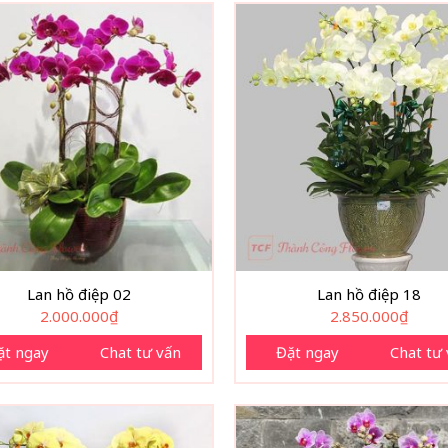
Lan hồ điệp 02
Lan hồ điệp 18
2.000.000
₫
2.850.000
₫
ặt ngay
Chat tư vấn
Đặt ngay
Chat tư