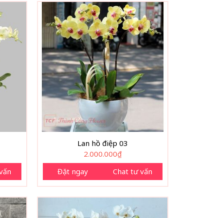
Lan hồ điệp 03
2.000.000
₫
 vấn
Đặt ngay
Chat tư vấn