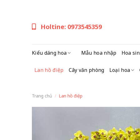
Skip
to
content
Holtine: 0973545359
Kiểu dáng hoa
Mẫu hoa nhập
Hoa sin
Lan hồ điệp
Cây văn phòng
Loại hoa
Trang chủ
/
Lan hồ điệp