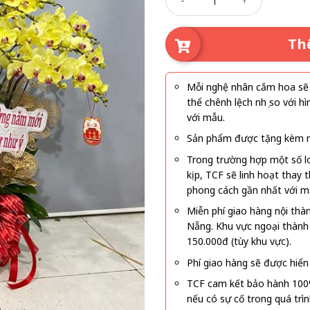
Th
Mỗi nghệ nhân cắm hoa sẽ c
thể chênh lệch nhẹ so với
với mẫu.
Sản phẩm được tặng kèm mi
Trong trường hợp một số l
kịp, TCF sẽ linh hoạt thay
phong cách gần nhất với m
Miễn phí giao hàng nội thà
Nẵng. Khu vực ngoại thành
150.000đ (tùy khu vực).
Phí giao hàng sẽ được hiển 
TCF cam kết bảo hành 100
nếu có sự cố trong quá trì