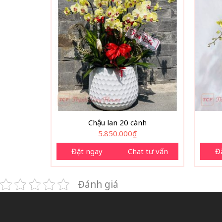
Chậu lan 20 cành
5.850.000
₫
Đặt ngay
Chat tư vấn
Đ
Đánh giá