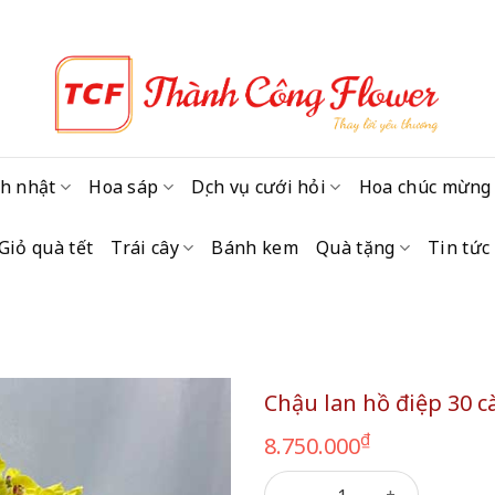
h nhật
Hoa sáp
Dịch vụ cưới hỏi
Hoa chúc mừng
Giỏ quà tết
Trái cây
Bánh kem
Quà tặng
Tin tức
Chậu lan hồ điệp 30 
₫
8.750.000
Chậu lan hồ điệp 30 cành số 