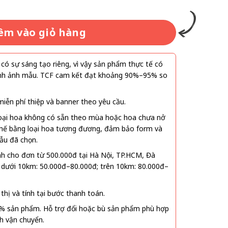
êm vào giỏ hàng
ó sự sáng tạo riêng, vì vậy sản phẩm thực tế có
 hình ảnh mẫu. TCF cam kết đạt khoảng 90%–95% so
ễn phí thiệp và banner theo yêu cầu.
oại hoa không có sẵn theo mùa hoặc hoa chưa nở
 thế bằng loại hoa tương đương, đảm bảo form và
ẫu đã chọn.
nh cho đơn từ 500.000đ tại Hà Nội, TP.HCM, Đà
 dưới 10km: 50.000đ–80.000đ; trên 10km: 80.000đ–
thị và tính tại bước thanh toán.
% sản phẩm. Hỗ trợ đổi hoặc bù sản phẩm phù hợp
nh vận chuyển.