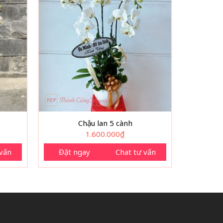
Chậu lan 5 cành
1.600.000
₫
 vấn
Đặt ngay
Chat tư vấn