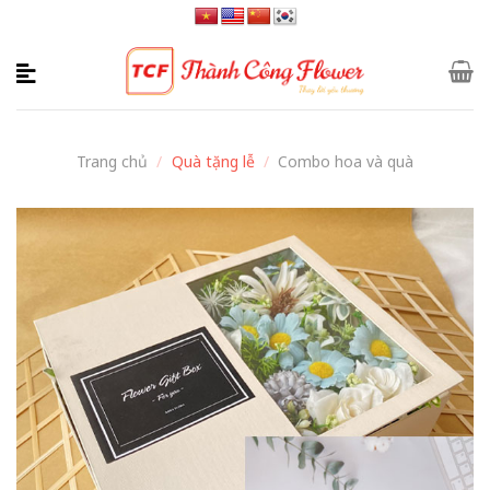
Skip
to
content
Trang chủ
/
Quà tặng lễ
/
Combo hoa và quà