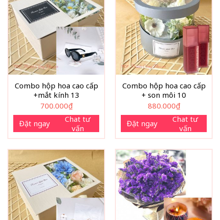
Combo hộp hoa cao cấp
Combo hộp hoa cao cấp
+mắt kính 13
+ son môi 10
700.000
₫
880.000
₫
Chat tư
Chat tư
Đặt ngay
Đặt ngay
vấn
vấn