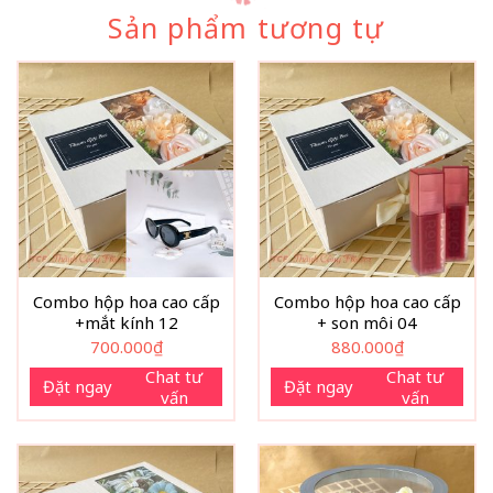
Sản phẩm tương tự
Combo hộp hoa cao cấp
Combo hộp hoa cao cấp
+mắt kính 12
+ son môi 04
700.000
₫
880.000
₫
Chat tư
Chat tư
Đặt ngay
Đặt ngay
vấn
vấn