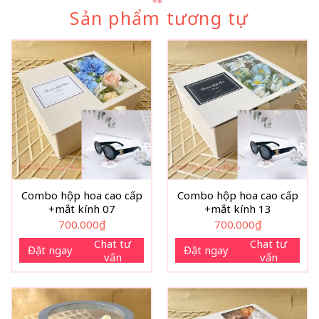
Sản phẩm tương tự
Combo hộp hoa cao cấp
Combo hộp hoa cao cấp
+mắt kính 07
+mắt kính 13
700.000
₫
700.000
₫
Chat tư
Chat tư
Đặt ngay
Đặt ngay
vấn
vấn