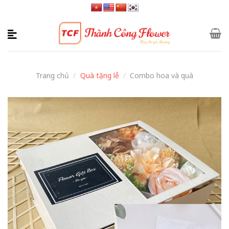
Skip
to
content
Trang chủ
/
Quà tặng lễ
/
Combo hoa và quà