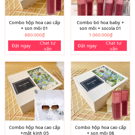
Combo hộp hoa cao cấp
Combo bó hoa baby +
+ son môi 01
son môi + socola 01
880.000
₫
1.060.000
₫
Chat tư
Chat tư
Đặt ngay
Đặt ngay
vấn
vấn
Combo hộp hoa cao cấp
Combo hộp hoa cao cấp
+mắt kính 05
+ son môi 08