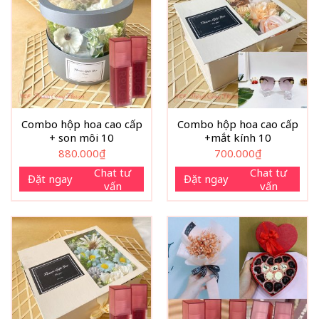
Combo hộp hoa cao cấp
Combo hộp hoa cao cấp
+ son môi 10
+mắt kính 10
880.000
₫
700.000
₫
Chat tư
Chat tư
Đặt ngay
Đặt ngay
vấn
vấn