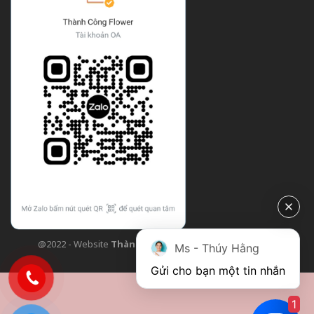
@2022 - Website
Thành Công Flower
| Design bởi
TCF
Ms - Thúy Hằng
Gửi cho bạn một tin nhắn
1